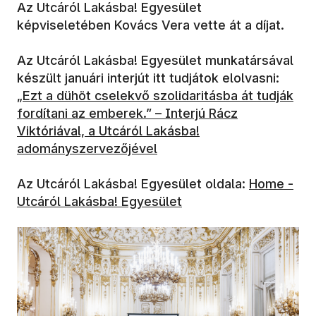
Az Utcáról Lakásba! Egyesület
képviseletében Kovács Vera vette át a díjat.
Az Utcáról Lakásba! Egyesület munkatársával
(új a
készült januári interjút itt tudjátok elolvasni:
„Ezt a dühöt cselekvő szolidaritásba át tudják
fordítani az emberek.” – Interjú Rácz
Viktóriával, a Utcáról Lakásba!
adományszervezőjével
(új ablakba
Az Utcáról Lakásba! Egyesület oldala:
Home -
Utcáról Lakásba! Egyesület