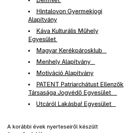
DemNet
(új ablakban nyílik meg)
Hintalovon Gyermekjogi
Alapítvány
(új ablakban nyílik meg)
Káva Kulturális Műhely
Egyesület
(új ablakban nyílik meg)
Magyar Kerékpárosklub
(új ablakban nyílik meg)
Menhely Alapítvány
(új ablakban nyílik meg)
Motiváció Alapítvány
(új ablakban nyílik meg)
PATENT Patriarchátust Ellenzők
Társasága Jogvédő Egyesület
(új ablakban nyílik meg)
Utcáról Lakásba! Egyesület
A korábbi évek nyerteseiről készült