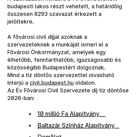
budapesti lakos részt vehetett, a határidőig
összesen 8293 szavazat érkezett a
jelöltekre.
A fővárosi civil díjjal azoknak a
szervezeteknek a munkáját ismeri el a
Fővárosi Önkormányzat, amelyek egy
élhetőbb, fenntarthatóbb, igazságosabb és
közösségibb Budapestért dolgoznak.
Mind a tíz döntős szervezettel olvasható
(új ablakban nyílik meg)
interjú a
civil.budapest.hu
oldalon.
Az Év Fővárosi Civil Szervezete díj tíz döntőse
2026-ban:
(új ablakban nyílik meg)
10 millió Fa Alapítvány
(új ablakban nyílik meg)
Baltazár Színház Alapítvány
(új ablakban nyílik meg)