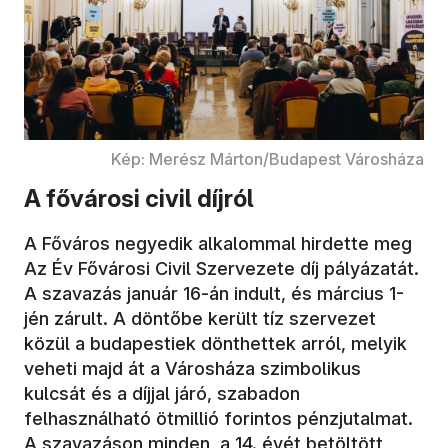
Kép: Merész Márton/Budapest Városháza
A fővárosi civil díjról
A Főváros negyedik alkalommal hirdette meg
Az Év Fővárosi Civil Szervezete díj pályázatát.
A szavazás január 16-án indult, és március 1-
jén zárult. A döntőbe került tíz szervezet
közül a budapestiek dönthettek arról, melyik
veheti majd át a Városháza szimbolikus
kulcsát és a díjjal járó, szabadon
felhasználható ötmillió forintos pénzjutalmat.
A szavazáson minden, a 14. évét betöltött