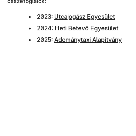
összefoglalók:
(új ablakban nyílik meg)
2023:
Utcajogász Egyesület
(új ablakban nyílik meg)
2024:
Heti Betevő Egyesület
(új ablakban nyílik meg)
2025:
Adománytaxi Alapítvány