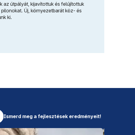
Új, modern külső
az útpályát, kijavítottuk és felújítottuk
Akadálymentesíte
 pilonokat. Új, környezetbarát köz- és
rendszereket épít
unk ki.
Bővebben
Ismerd meg a fejlesztések eredményeit!