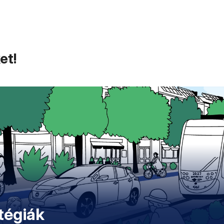
et!
tégiák