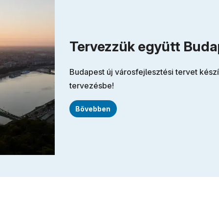
Tervezzük együtt Budap
Budapest új városfejlesztési tervet kész
tervezésbe!
Bővebben