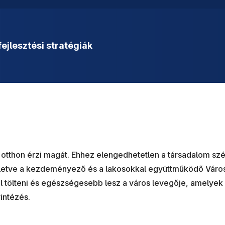
ejlesztési stratégiák
 otthon érzi magát. Ehhez elengedhetetlen a társadalom sz
illetve a kezdeményező és a lakosokkal együttműködő Váro
l tölteni és egészségesebb lesz a város levegője, amelyek
yintézés.