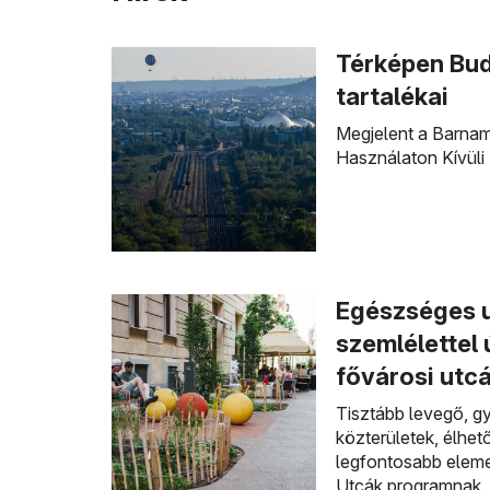
Térképen Bud
tartalékai
Megjelent a Barnam
Használaton Kívüli 
Egészséges u
szemlélettel
fővárosi utc
Tisztább levegő, g
közterületek, élhető
legfontosabb eleme
Utcák programnak. 