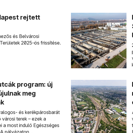
apest rejtett
ezős és Belvárosi
Területek 2025-ös frissítése.
tcák program: új
 újulnak meg
ák
yalogos- és kerékpárosbarát
 városi terek – ezek a
i a most induló Egészséges
A pályázaton...