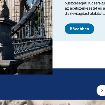
büszkeségét! Kicseréltük 
az acélszerkezetet és a
díszkivilágítást alakított
Bővebben