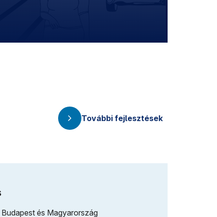
Bővebbe
További fejlesztések
KÉSZ
s
M3-as metró
at, Budapest és Magyarország