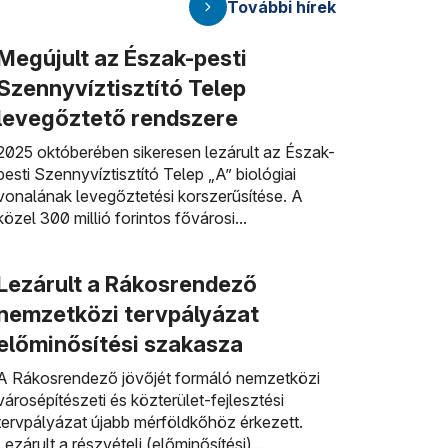
További hírek
Megújult az Észak-pesti
Szennyvíztisztító Telep
levegőztető rendszere
2025 októberében sikeresen lezárult az Észak-
pesti Szennyvíztisztító Telep „A” biológiai
vonalának levegőztetési korszerűsítése. A
közel 300 millió forintos fővárosi...
Lezárult a Rákosrendező
nemzetközi tervpályázat
előminősítési szakasza
A Rákosrendező jövőjét formáló nemzetközi
városépítészeti és közterület-fejlesztési
tervpályázat újabb mérföldkőhöz érkezett.
Lezárult a részvételi (előminősítési)...