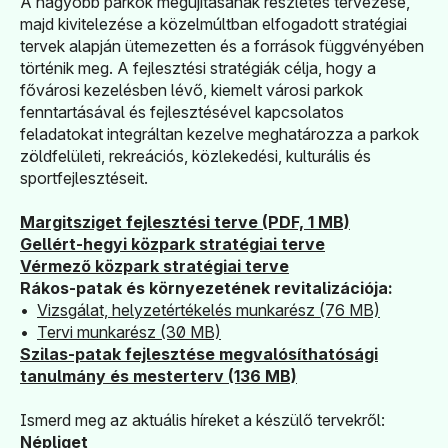
A nagyobb parkok megújításának részletes tervezése,
majd kivitelezése a közelmúltban elfogadott stratégiai
tervek alapján ütemezetten és a források függvényében
történik meg. A fejlesztési stratégiák célja, hogy a
fővárosi kezelésben lévő, kiemelt városi parkok
fenntartásával és fejlesztésével kapcsolatos
feladatokat integráltan kezelve meghatározza a parkok
zöldfelületi, rekreációs, közlekedési, kulturális és
sportfejlesztéseit.
(új ablakban nyílik meg)
Margitsziget fejlesztési terve (PDF, 1 MB)
(új ablakban nyílik meg)
Gellért-hegyi közpark stratégiai terve
(új ablakban nyílik meg)
Vérmező közpark stratégiai terve
Rákos-patak és környezetének revitalizációja:
(új ablakban nyílik meg)
•
Vizsgálat, helyzetértékelés munkarész (76 MB)
(új ablakban nyílik meg)
•
Tervi munkarész (30 MB)​
(új ablakban nyílik meg)
Szilas-patak fejlesztése megvalósíthatósági
tanulmány és mesterterv (136 MB)
Ismerd meg az aktuális híreket a készülő tervekről:
(új ablakban nyílik meg)
Népliget