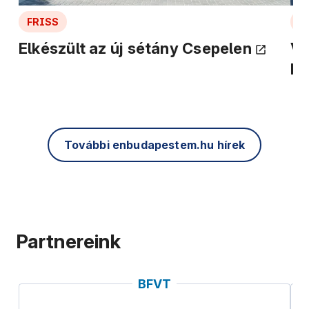
FRISS
F
Elkészült az új sétány Csepelen
Vé
kö
További enbudapestem.hu hírek
Partnereink
BFVT