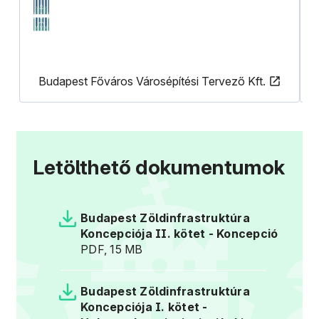
Budapest Főváros Városépítési Tervező Kft.
(új ablakban nyílik meg)
(új
Letölthető dokumentumok
Budapest Zöldinfrastruktúra
Koncepciója II. kötet - Koncepció
PDF, 15 MB
Budapest Zöldinfrastruktúra
Koncepciója I. kötet -