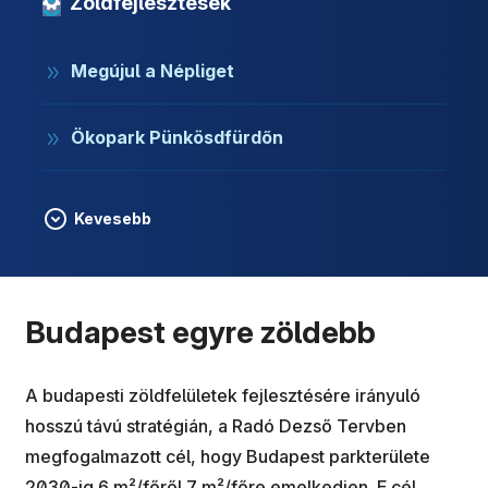
Zöldfejlesztések
Megújul a Népliget
Ökopark Pünkösdfürdőn
Kevesebb
Budapest egyre zöldebb
A budapesti zöldfelületek fejlesztésére irányuló
hosszú távú stratégián, a R​adó Dezső Tervben
megfogalmazott cél, hogy Budapest parkterülete
2030-ig 6 m²/főről 7 m²/főre emelkedjen. E cél