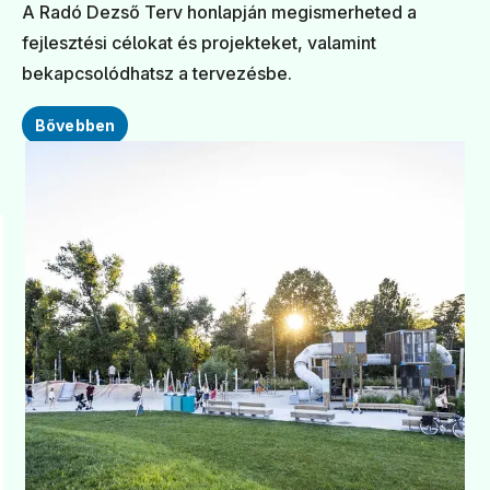
A Radó Dezső Terv honlapján megismerheted a
fejlesztési célokat és projekteket, valamint
bekapcsolódhatsz a tervezésbe.
Bővebben
Fejlesztések egy
További
zöld Budapestért
fejlesztések
KÉSZ
K
Ökopark Pünkösdfürdőn
B