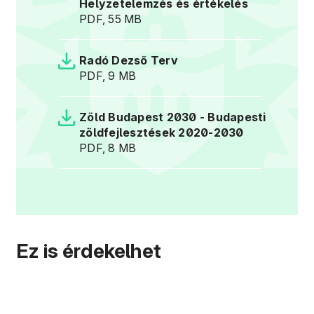
Helyzetelemzés és értékelés
PDF, 55 MB
Radó Dezső Terv
PDF, 9 MB
Zöld Budapest 2030 - Budapesti
zöldfejlesztések 2020-2030
PDF, 8 MB
Zöld pályázatok
Ez is érdekelhet
Zöldfelületek
Bővebben
Klíma- és környezetvédelem
Bővebben
Városfejlesztési stratégiák
Bővebben