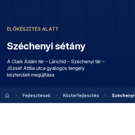
ELŐKÉSZÍTÉS ALATT
Széchenyi sétány
A Clark Ádám tér – Lánchíd – Széchenyi tér –
József Attila utca gyalogos tengely
közterületi megújítása
Fejlesztések
Köztérfejlesztés
Széchenyi