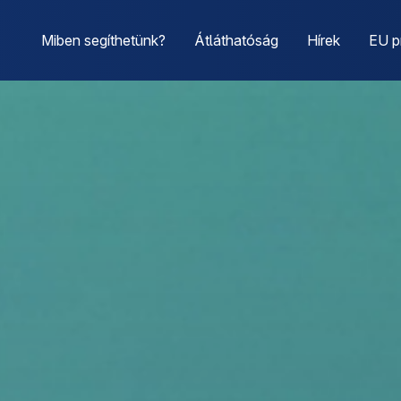
Miben segíthetünk?
Átláthatóság
Hírek
EU p