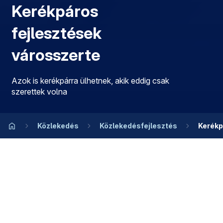
Kerékpáros
fejlesztések
városszerte
Azok is kerékpárra ülhetnek, akik eddig csak
szerettek volna
Közlekedés
Közlekedésfejlesztés
Kerékp