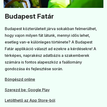
Budapest Fatár
Budapest közterületeit járva sokakban felmerülhet,
hogy vajon milyen fát látunk, mennyi idős lehet,
esetleg van-e különleges története? A Budapest
Fatár applikáció választ ad ezekre a kérdésekre! A
térképes, naprakész adatbázis a szakemberek
számára is fontos alapeszköz a faállomány
gondozása és fejlesztése során.
(új ablakban nyílik meg)
Böngészd online
(új ablakban nyílik meg)
Szerezd be: Google Play
(új ablakban nyílik meg)
Letölthető az App Store-ból