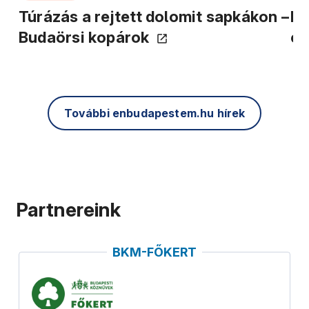
Túrázás a rejtett dolomit sapkákon –
Ha
Budaörsi kopárok
cs
További enbudapestem.hu hírek
Partnereink
BKM-FŐKERT