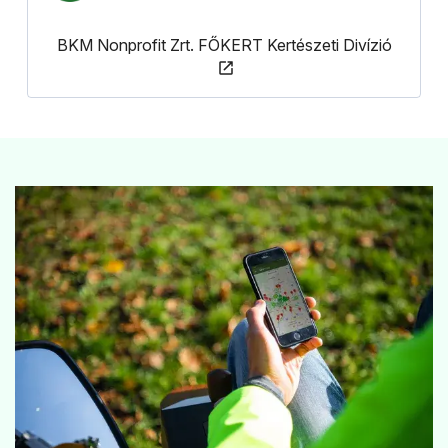
BKM Nonprofit Zrt. FŐKERT Kertészeti Divízió
(új ablakban nyílik meg)