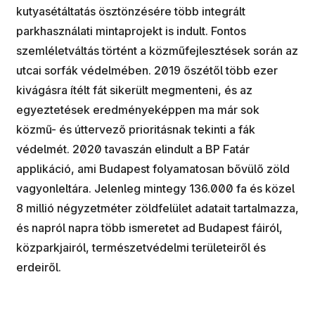
kutyasétáltatás ösztönzésére több integrált
parkhasználati mintaprojekt is indult. Fontos
szemléletváltás történt a közműfejlesztések során az
utcai sorfák védelmében. 2019 őszétől több ezer
kivágásra ítélt fát sikerült megmenteni, és az
egyeztetések eredményeképpen ma már sok
közmű- és úttervező prioritásnak tekinti a fák
védelmét. 2020 tavaszán elindult a B​P Fatár
applikáció, ami Budapest folyamatosan bővülő zöld
vagyonleltára. Jelenleg mintegy 136.000 fa és közel
8 millió négyzetméter zöldfelület adatait tartalmazza,
és napról napra több ismeretet ad Budapest fáiról,
közparkjairól, természetvédelmi területeiről és
erdeiről.​