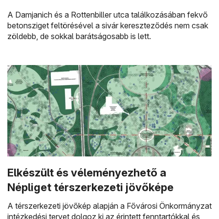
A Damjanich és a Rottenbiller utca találkozásában fekvő
betonsziget feltörésével a sivár kereszteződés nem csak
zöldebb, de sokkal barátságosabb is lett.
Elkészült és véleményezhető a
Népliget térszerkezeti jövőképe
A térszerkezeti jövőkép alapján a Fővárosi Önkormányzat
intézkedési tervet dolgoz ki az érintett fenntartókkal és