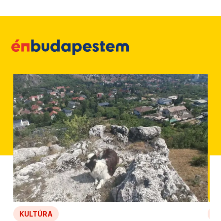
KULTÚRA
N