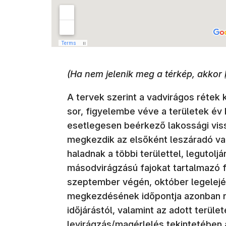
(Ha nem jelenik meg a térkép, akkor
A tervek szerint a vadvirágos rétek 
sor, figyelembe véve a területek év
esetlegesen beérkező lakossági viss
megkezdik az elsőként leszáradó vad
haladnak a többi területtel, legutolj
másodvirágzású fajokat tartalmazó f
szeptember végén, október legelején
megkezdésének időpontja azonban 
időjárástól, valamint az adott terül
levirágzás/magérlelés tekintetében 