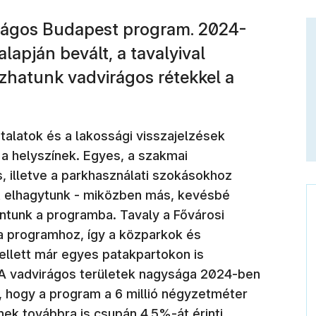
rágos Budapest program. 2024-
lapján bevált, a tavalyival
zhatunk vadvirágos rétekkel a
talatok és a lakossági visszajelzések
 a helyszínek. Egyes, a szakmai
, illetve a parkhasználati szokásokhoz
t elhagytunk - miközben más, kevésbé
ontunk a programba. Tavaly a Fővárosi
a programhoz, így a közparkok és
ellett már egyes patakpartokon is
 A vadvirágos területek nagysága 2024-ben
i, hogy a program a 6 millió négyzetméter
nek továbbra is csupán 4,5%-át érinti.