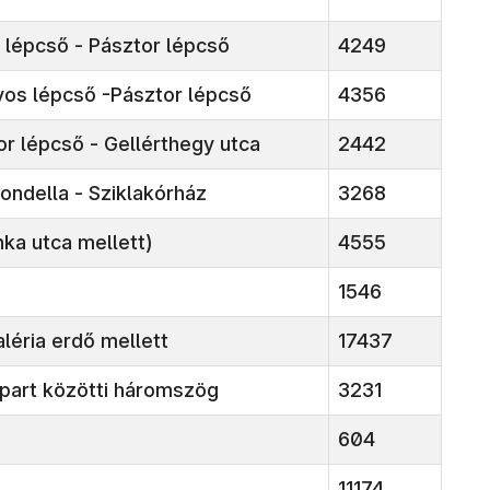
 lépcső - Pásztor lépcső
4249
rvos lépcső -Pásztor lépcső
4356
or lépcső - Gellérthegy utca
2442
rondella - Sziklakórház
3268
onka utca mellett)
4555
1546
aléria erdő mellett
17437
kpart közötti háromszög
3231
604
11174