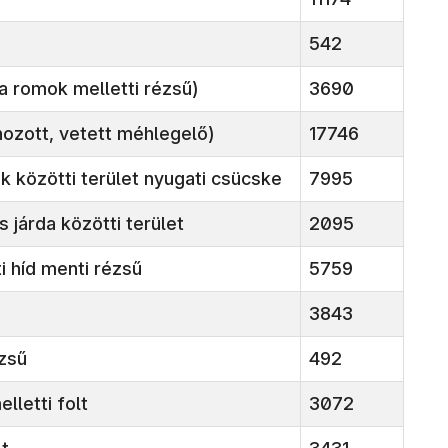
542
 a romok melletti rézsű)
3690
hozott, vetett méhlegelő)
17746
ak közötti terület nyugati csücske
7995
s járda közötti terület
2095
i híd menti rézsű
5759
3843
ézsű
492
elletti folt
3072