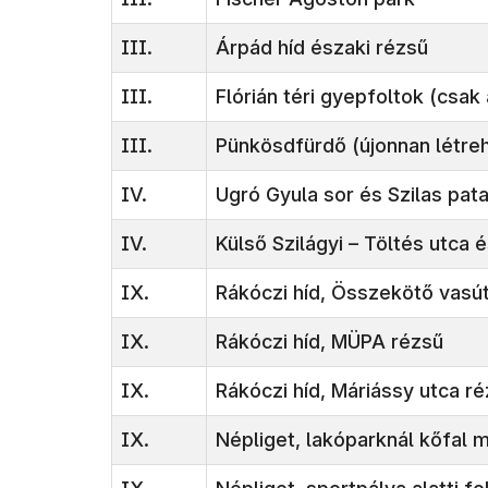
III.
Árpád híd északi rézsű
III.
Flórián téri gyepfoltok (csak
III.
Pünkösdfürdő (újonnan létre
IV.
Ugró Gyula sor és Szilas pat
IV.
Külső Szilágyi – Töltés utca é
IX.
Rákóczi híd, Összekötő vasút
IX.
Rákóczi híd, MÜPA rézsű
IX.
Rákóczi híd, Máriássy utca r
IX.
Népliget, lakóparknál kőfal m