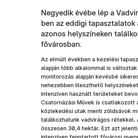
Negyedik évébe lép a Vadvi
ben az eddigi tapasztalatok a
azonos helyszíneken találko
fővárosban.
Az elmúlt években a kezelési tapasz
alapján több alkalommal is változtak
monitorozás alapján kevésbé sikeres
nehezebben illeszthető helyszíneke
intenzíven használt területeket bev
Csatornázási Művek is csatlakozott 
közlekedési utak menti zöldsávok m
találkozhatunk vadvirágos rétekkel.
összesen 30,4 hektár. Ezt azt jelent
intenzíven fenntartott fővárosi gyep