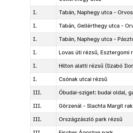
I.
Tabán, Naphegy utca - Orvos
I.
Tabán, Gellérthegy utca - O
I.
Tabán, Naphegy utca - Pászt
I.
Lovas úti rézsű, Esztergomi 
I.
Hilton alatti rézsű (Szabó Il
I.
Csónak utcai rézsű
III.
Óbudai-sziget: budai oldal, g
III.
Görzenál - Slachta Margit ra
III.
Országzászló park rézsű
III.
Fischer Ágoston park