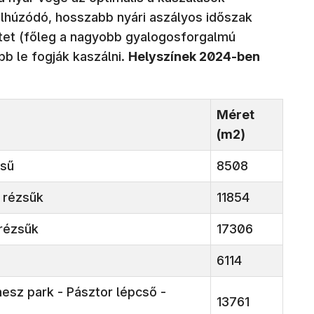
húzódó, hosszabb nyári aszályos időszak
tet (főleg a nagyobb gyalogosforgalmú
b le fogják kaszálni.
Helyszínek 2024-ben
Méret
(m2)
zsű
8508
i rézsűk
11854
i rézsűk
17306
6114
esz park - Pásztor lépcső -
13761