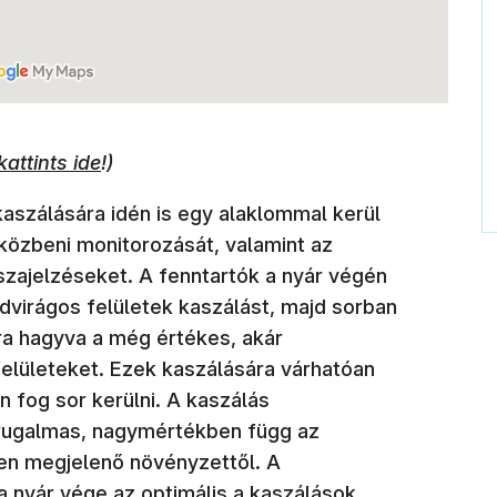
(új ablakban nyílik meg)
kattints ide
!)
kaszálására idén is egy alaklommal kerül
 közbeni monitorozását, valamint az
zajelzéseket. A fenntartók a nyár végén
virágos felületek kaszálást, majd sorban
ára hagyva a még értékes, akár
elületeket. Ezek kaszálására várhatóan
 fog sor kerülni. A kaszálás
rugalmas, nagymértékben függ az
eten megjelenő növényzettől. A
a nyár vége az optimális a kaszálások