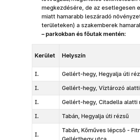
megkezdésére, de az esetlegesen el
miatt hamarabb leszáradó növényze
területeken) a szakemberek hamarab
​– parkokban és főutak mentén​​:
Kerület
Helyszín
I.
Gellért-hegy, Hegyalja úti ré
I.
Gellért-hegy, Víztározó alatt
I.
Gellért-hegy, Citadella alatt
I.
Tabán, Hegyalja úti rézsű
Tabán, Kőműves lépcső - Fitn
I.
Gellérthegy utca