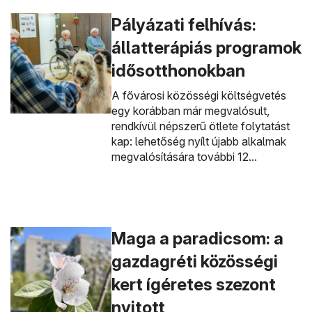
Pályázati felhívás:
állatterápiás programok
idősotthonokban
A fővárosi közösségi költségvetés
egy korábban már megvalósult,
rendkívül népszerű ötlete folytatást
kap: lehetőség nyílt újabb alkalmak
megvalósítására további 12...
Maga a paradicsom: a
gazdagréti közösségi
kert ígéretes szezont
nyitott