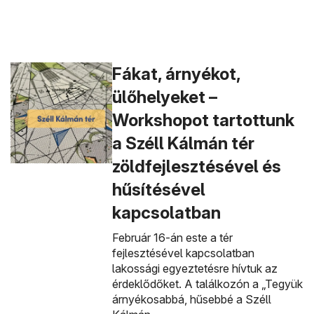
Fákat, árnyékot,
ülőhelyeket –
Workshopot tartottunk
a Széll Kálmán tér
zöldfejlesztésével és
hűsítésével
kapcsolatban
Február 16-án este a tér
fejlesztésével kapcsolatban
lakossági egyeztetésre hívtuk az
érdeklődőket. A találkozón a „Tegyük
árnyékosabbá, hűsebbé a Széll