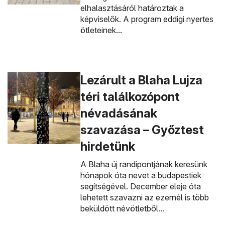
elhalasztásáról határoztak a
képviselők. A program eddigi nyertes
ötleteinek...
Lezárult a Blaha Lujza
téri találkozópont
névadásának
szavazása – Győztest
hirdetünk
A Blaha új randipontjának keresünk
hónapok óta nevet a budapestiek
segítségével. December eleje óta
lehetett szavazni az ezernél is több
beküldött névötletből...