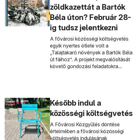
zöldkazettát a Bartók
Béla úton? Február 28-
ig tudsz jelentkezni
A fővárosi közösségi költségvetés
egyik nyertes ötlete volt a
„Talajtakaró növények a Bartók Béla
út fáihoz”. A projekt megvalósítását
követő gondozási feladatokra...
Később indul a
közösségi költségvetés
A Fővárosi Közgyűlés döntése
értelmében a fővárosi közösségi
költségvetés indulásának