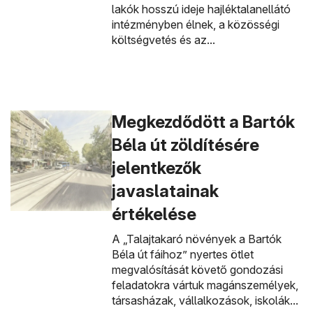
lakók hosszú ideje hajléktalanellátó
intézményben élnek, a közösségi
költségvetés és az...
Megkezdődött a Bartók
Béla út zöldítésére
jelentkezők
javaslatainak
értékelése
A „Talajtakaró növények a Bartók
Béla út fáihoz” nyertes ötlet
megvalósítását követő gondozási
feladatokra vártuk magánszemélyek,
társasházak, vállalkozások, iskolák...