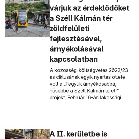
várjuk az érdeklődőket
a Széll Kálmán tér
zöldfelületi
fejlesztésével,
árnyékolásával
kapcsolatban
A közösségi költségvetés 2022/23-
as ciklusának egyik nyertes ötlete
volt a „Tegyük árnyékosabbá,
hűsebbé a Széll Kálmán teret!”
projekt. Február 16-án lakossági...
A II. kerületbe is