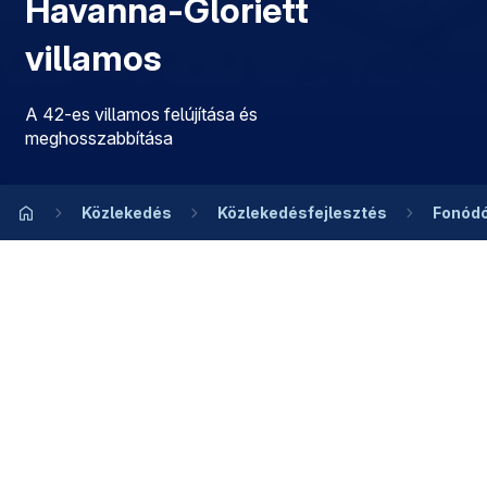
Havanna-Gloriett
villamos
A 42-es villamos felújítása és
meghosszabbítása
Közlekedés
Közlekedésfejlesztés
Fonódó