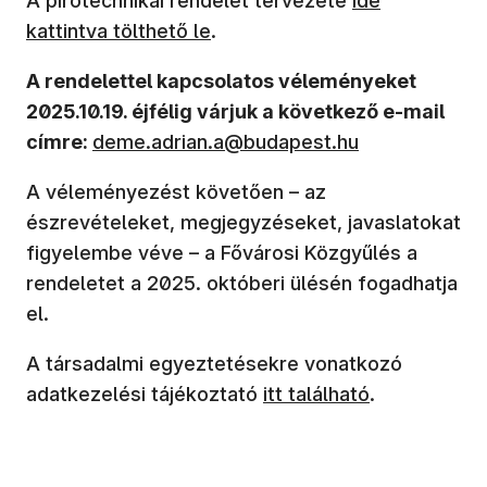
A pirotechnikai rendelet tervezete
ide
kattintva tölthető le
.
A rendelettel kapcsolatos véleményeket
2025.10.19. éjfélig várjuk a következő e-mail
címre:
deme.adrian.a@budapest.hu
A véleményezést követően – az
észrevételeket, megjegyzéseket, javaslatokat
figyelembe véve – a Fővárosi Közgyűlés a
rendeletet a 2025. októberi ülésén fogadhatja
el.
A társadalmi egyeztetésekre vonatkozó
adatkezelési tájékoztató
itt található
.