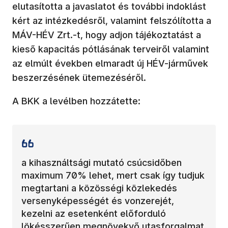
elutasította a javaslatot és további indoklást
kért az intézkedésről, valamint felszólította a
MÁV-HÉV Zrt.-t, hogy adjon tájékoztatást a
kieső kapacitás pótlásának terveiről valamint
az elmúlt években elmaradt új HÉV-járművek
beszerzésének ütemezéséről.
A BKK a levélben hozzátette:
a kihasználtsági mutató csúcsidőben
maximum 70% lehet, mert csak így tudjuk
megtartani a közösségi közlekedés
versenyképességét és vonzerejét,
kezelni az esetenként előforduló
lökésszerűen megnövekvő utasforgalmat,