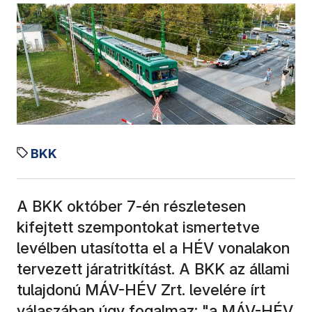
BKK
A BKK október 7-én részletesen
kifejtett szempontokat ismertetve
levélben utasította el a HÉV vonalakon
tervezett járatritkítást. A BKK az állami
tulajdonú MÁV-HÉV Zrt. levelére írt
válaszában úgy fogalmaz: "a MÁV-HÉV