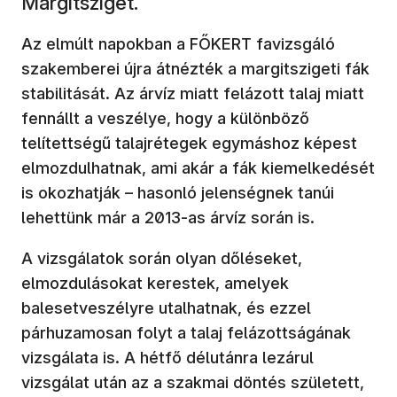
Margitsziget.
Az elmúlt napokban a FŐKERT favizsgáló
szakemberei újra átnézték a margitszigeti fák
stabilitását. Az árvíz miatt felázott talaj miatt
fennállt a veszélye, hogy a különböző
telítettségű talajrétegek egymáshoz képest
elmozdulhatnak, ami akár a fák kiemelkedését
is okozhatják – hasonló jelenségnek tanúi
lehettünk már a 2013-as árvíz során is.
A vizsgálatok során olyan dőléseket,
elmozdulásokat kerestek, amelyek
balesetveszélyre utalhatnak, és ezzel
párhuzamosan folyt a talaj felázottságának
vizsgálata is. A hétfő délutánra lezárul
vizsgálat után az a szakmai döntés született,