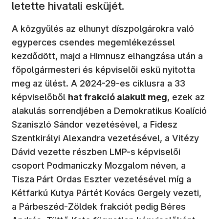
letette hivatali esküjét.
A közgyűlés az elhunyt díszpolgárokra való
egyperces csendes megemlékezéssel
kezdődött, majd a Himnusz elhangzása után a
főpolgármesteri és képviselői eskü nyitotta
meg az ülést. A 2024-29-es ciklusra a 33
képviselőből
hat frakció alakult meg
, ezek az
alakulás sorrendjében a Demokratikus Koalíció
Szaniszló Sándor vezetésével, a Fidesz
Szentkirályi Alexandra vezetésével, a Vitézy
Dávid vezette részben LMP-s képviselői
csoport Podmaniczky Mozgalom néven, a
Tisza Párt Ordas Eszter vezetésével míg a
Kétfarkú Kutya Pártét Kovács Gergely vezeti,
a Párbeszéd-Zöldek frakciót pedig Béres