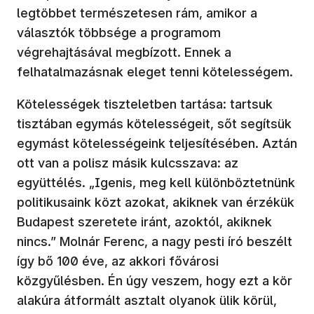
legtöbbet természetesen rám, amikor a
választók többsége a programom
végrehajtásával megbízott. Ennek a
felhatalmazásnak eleget tenni kötelességem.
Kötelességek tiszteletben tartása: tartsuk
tisztában egymás kötelességeit, sőt segítsük
egymást kötelességeink teljesítésében. Aztán
ott van a polisz másik kulcsszava: az
együttélés. „Igenis, meg kell különböztetnünk
politikusaink közt azokat, akiknek van érzékük
Budapest szeretete iránt, azoktól, akiknek
nincs.” Molnár Ferenc, a nagy pesti író beszélt
így bő 100 éve, az akkori fővárosi
közgyűlésben. Én úgy veszem, hogy ezt a kör
alakúra átformált asztalt olyanok ülik körül,