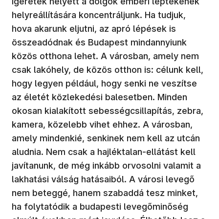
ígéretek helyett a dolgok emberi léptékének
helyreállítására koncentráljunk. Ha tudjuk,
hova akarunk eljutni, az apró lépések is
összeadódnak és Budapest mindannyiunk
közös otthona lehet. A városban, amely nem
csak lakóhely, de közös otthon is: célunk kell,
hogy legyen például, hogy senki ne veszítse
az életét közlekedési balesetben. Minden
okosan kialakított sebességcsillapítás, zebra,
kamera, közelebb vihet ehhez. A városban,
amely mindenkié, senkinek nem kell az utcán
aludnia. Nem csak a hajléktalan-ellátást kell
javítanunk, de még inkább orvosolni valamit a
lakhatási válság hatásaiból. A városi levegő
nem beteggé, hanem szabaddá tesz minket,
ha folytatódik a budapesti levegőminőség