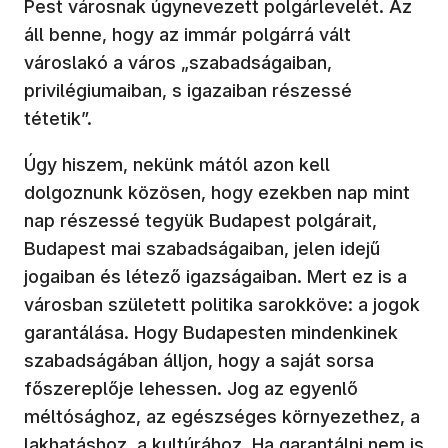
Pest városnak úgynevezett polgárlevelét. Az
áll benne, hogy az immár polgárrá vált
városlakó a város „szabadságaiban,
privilégiumaiban, s igazaiban részessé
tétetik”.
Úgy hiszem, nekünk mától azon kell
dolgoznunk közösen, hogy ezekben nap mint
nap részessé tegyük Budapest polgárait,
Budapest mai szabadságaiban, jelen idejű
jogaiban és létező igazságaiban. Mert ez is a
városban született politika sarokköve: a jogok
garantálása. Hogy Budapesten mindenkinek
szabadságában álljon, hogy a saját sorsa
főszereplője lehessen. Jog az egyenlő
méltósághoz, az egészséges környezethez, a
lakhatáshoz, a kultúrához. Ha garantálni nem is