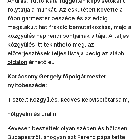
András. Tüttő Kata független képviselőként
folytatja a munkát. Az eskütételt követte a
főpolgármester beszéde és az eddig
megalakult hat frakció bemutatkozása, majd a
közgyűlés napirendi pontjainak vitája. A teljes
közgyűlés
itt
tekinthető meg, az
előterjesztések teljes listája pedig
az alábbi
oldalon
érhető el.
Karácsony Gergely főpolgármester
nyitóbeszéde:
Tisztelt Közgyűlés, kedves képviselőtársaim,
hölgyeim és uraim,
Kevesen beszéltek olyan szépen és bölcsen
Budapestről, ahogyan azt Ferenc pápa tette