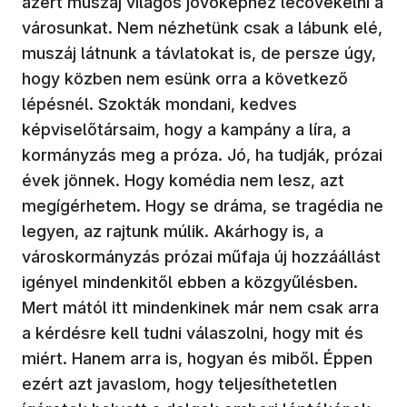
azért muszáj világos jövőképhez lecövekelni a
városunkat. Nem nézhetünk csak a lábunk elé,
muszáj látnunk a távlatokat is, de persze úgy,
hogy közben nem esünk orra a következő
lépésnél. Szokták mondani, kedves
képviselőtársaim, hogy a kampány a líra, a
kormányzás meg a próza. Jó, ha tudják, prózai
évek jönnek. Hogy komédia nem lesz, azt
megígérhetem. Hogy se dráma, se tragédia ne
legyen, az rajtunk múlik. Akárhogy is, a
városkormányzás prózai műfaja új hozzáállást
igényel mindenkitől ebben a közgyűlésben.
Mert mától itt mindenkinek már nem csak arra
a kérdésre kell tudni válaszolni, hogy mit és
miért. Hanem arra is, hogyan és miből. Éppen
ezért azt javaslom, hogy teljesíthetetlen