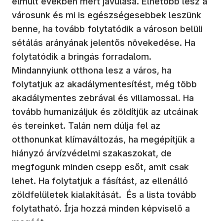
elmúlt években mért javulása. Élhetőbb lesz a
városunk és mi is egészségesebbek leszünk
benne, ha tovább folytatódik a városon belüli
sétálás arányának jelentős növekedése. Ha
folytatódik a bringás forradalom.
Mindannyiunk otthona lesz a város, ha
folytatjuk az akadálymentesítést, még több
akadálymentes zebrával és villamossal. Ha
tovább humanizáljuk és zöldítjük az utcáinak
és tereinket. Talán nem dúlja fel az
otthonunkat klímaváltozás, ha megépítjük a
hiányzó árvízvédelmi szakaszokat, de
megfogunk minden csepp esőt, amit csak
lehet. Ha folytatjuk a fásítást, az ellenálló
zöldfelületek kialakítását. És a lista tovább
folytatható. Írja hozzá minden képviselő a