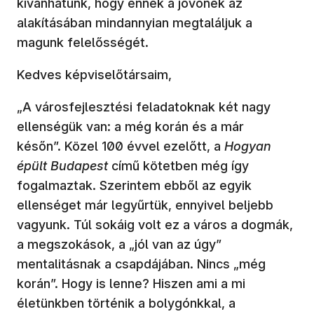
kívánhatunk, hogy ennek a jövőnek az
alakításában mindannyian megtaláljuk a
magunk felelősségét.
Kedves képviselőtársaim,
„A városfejlesztési feladatoknak két nagy
ellenségük van: a még korán és a már
későn”. Közel 100 évvel ezelőtt, a
Hogyan
épült Budapest
című kötetben még így
fogalmaztak. Szerintem ebből az egyik
ellenséget már legyűrtük, ennyivel beljebb
vagyunk. Túl sokáig volt ez a város a dogmák,
a megszokások, a „jól van az úgy”
mentalitásnak a csapdájában. Nincs „még
korán”. Hogy is lenne? Hiszen ami a mi
életünkben történik a bolygónkkal, a