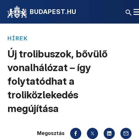
BUDAPEST.HU
HÍREK
Új trolibuszok, bővülő
vonalhálózat – így
folytatódhat a
troliközlekedés
megújítása
Megosztás