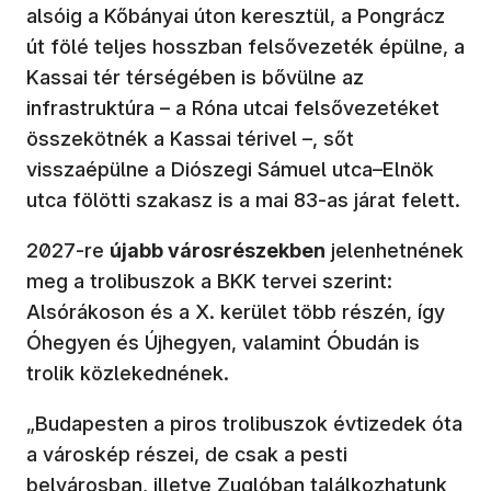
alsóig a Kőbányai úton keresztül, a Pongrácz
út fölé teljes hosszban felsővezeték épülne, a
Kassai tér térségében is bővülne az
infrastruktúra – a Róna utcai felsővezetéket
összekötnék a Kassai térivel –, sőt
visszaépülne a Diószegi Sámuel utca–Elnök
utca fölötti szakasz is a mai 83-as járat felett.
2027-re
újabb városrészekben
jelenhetnének
meg a trolibuszok a BKK tervei szerint:
Alsórákoson és a X. kerület több részén, így
Óhegyen és Újhegyen, valamint Óbudán is
trolik közlekednének.
„Budapesten a piros trolibuszok évtizedek óta
a városkép részei, de csak a pesti
belvárosban, illetve Zuglóban találkozhatunk