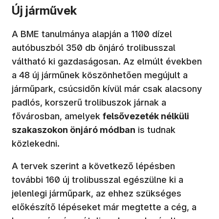
Új járművek
A BME tanulmánya alapján a 1100 dízel
autóbuszból 350 db önjáró trolibusszal
váltható ki gazdaságosan. Az elmúlt években
a 48 új járműnek köszönhetően megújult a
járműpark, csúcsidőn kívül már csak alacsony
padlós, korszerű trolibuszok járnak a
fővárosban, amelyek
felsővezeték nélküli
szakaszokon önjáró módban
is tudnak
közlekedni.
A tervek szerint a következő lépésben
további 160 új trolibusszal egészülne ki a
jelenlegi járműpark, az ehhez szükséges
előkészítő lépéseket már megtette a cég, a