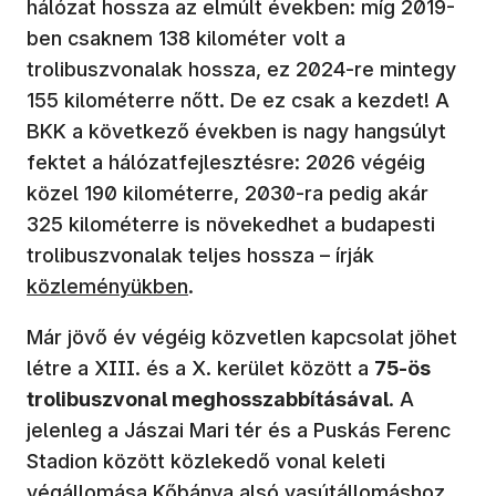
hálózat hossza az elmúlt években: míg 2019-
ben csaknem 138 kilométer volt a
trolibuszvonalak hossza, ez 2024-re mintegy
155 kilométerre nőtt. De ez csak a kezdet! A
BKK a következő években is nagy hangsúlyt
fektet a hálózatfejlesztésre: 2026 végéig
közel 190 kilométerre, 2030-ra pedig akár
325 kilométerre is növekedhet a budapesti
trolibuszvonalak teljes hossza – írják
közleményükben
.
Már jövő év végéig közvetlen kapcsolat jöhet
létre a XIII. és a X. kerület között a
75-ös
trolibuszvonal meghosszabbításával
. A
jelenleg a Jászai Mari tér és a Puskás Ferenc
Stadion között közlekedő vonal keleti
végállomása Kőbánya alsó vasútállomáshoz