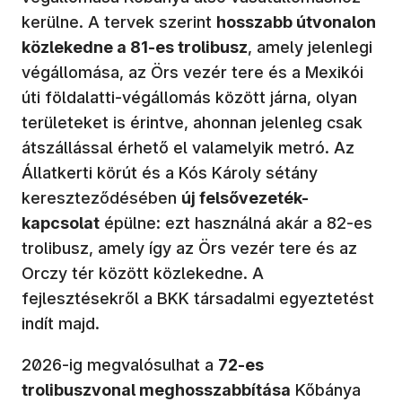
kerülne. A tervek szerint
hosszabb útvonalon
közlekedne a 81-es trolibusz
, amely jelenlegi
végállomása, az Örs vezér tere és a Mexikói
úti földalatti-végállomás között járna, olyan
területeket is érintve, ahonnan jelenleg csak
átszállással érhető el valamelyik metró. Az
Állatkerti körút és a Kós Károly sétány
kereszteződésében
új felsővezeték-
kapcsolat
épülne: ezt használná akár a 82-es
trolibusz, amely így az Örs vezér tere és az
Orczy tér között közlekedne. A
fejlesztésekről a BKK társadalmi egyeztetést
indít majd.
2026-ig megvalósulhat a
72-es
trolibuszvonal meghosszabbítása
Kőbánya