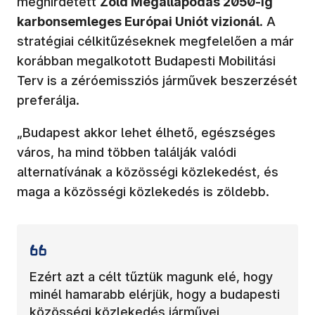
meghirdetett
Zöld Megállapodás 2050-ig
karbonsemleges Európai Uniót vizionál
. A
stratégiai célkitűzéseknek megfelelően a már
korábban megalkotott Budapesti Mobilitási
Terv is a zéróemissziós járművek beszerzését
preferálja.
„Budapest akkor lehet élhető, egészséges
város, ha mind többen találják valódi
alternatívának a közösségi közlekedést, és
maga a közösségi közlekedés is zöldebb.
Ezért azt a célt tűztük magunk elé, hogy
minél hamarabb elérjük, hogy a budapesti
közösségi közlekedés járművei