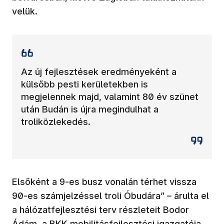
velük.
Az új fejlesztések eredményeként a
külsőbb pesti kerületekben is
megjelennek majd, valamint 80 év szünet
után Budán is újra megindulhat a
troliközlekedés.
Elsőként a 9-es busz vonalán térhet vissza
90-es számjelzéssel troli Óbudára” – árulta el
a hálózatfejlesztési terv részleteit Bodor
Ádám, a BKK mobilitásfejlesztési igazgatója.