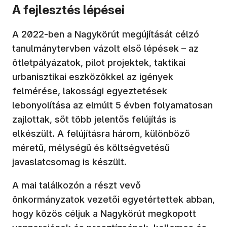
A fejlesztés lépései
A 2022-ben a Nagykörút megújítását célzó
tanulmánytervben vázolt első lépések – az
ötletpályázatok, pilot projektek, taktikai
urbanisztikai eszközökkel az igények
felmérése, lakossági egyeztetések
lebonyolítása az elmúlt 5 évben folyamatosan
zajlottak, sőt több jelentős felújítás is
elkészült. A felújításra három, különböző
méretű, mélységű és költségvetésű
javaslatcsomag is készült.
A mai találkozón a részt vevő
önkormányzatok vezetői egyetértettek abban,
hogy közös céljuk a Nagykörút megkopott