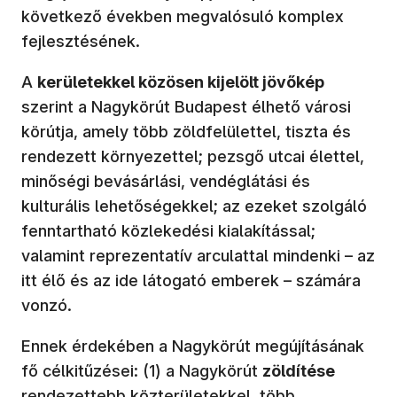
következő években megvalósuló komplex
fejlesztésének.
A
kerületekkel közösen kijelölt jövőkép
szerint a Nagykörút Budapest élhető városi
körútja, amely több zöldfelülettel, tiszta és
rendezett környezettel; pezsgő utcai élettel,
minőségi bevásárlási, vendéglátási és
kulturális lehetőségekkel; az ezeket szolgáló
fenntartható közlekedési kialakítással;
valamint reprezentatív arculattal mindenki – az
itt élő és az ide látogató emberek – számára
vonzó.
Ennek érdekében a Nagykörút megújításának
fő célkitűzései: (1) a Nagykörút
zöldítése
rendezettebb közterületekkel, több