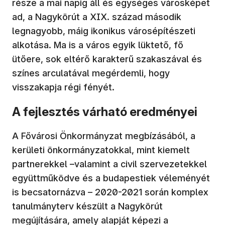
része a mai napig áll és egységes városképet
ad, a Nagykörút a XIX. század második
legnagyobb, máig ikonikus városépítészeti
alkotása. Ma is a város egyik lüktető, fő
ütőere, sok eltérő karakterű szakaszával és
színes arculatával megérdemli, hogy
visszakapja régi fényét.
A fejlesztés várható eredményei
A Fővárosi Önkormányzat megbízásából, a
kerületi önkormányzatokkal, mint kiemelt
partnerekkel –valamint a civil szervezetekkel
együttműködve és a budapestiek véleményét
is becsatornázva – 2020-2021 során komplex
tanulmányterv készült a Nagykörút
megújítására, amely alapját képezi a