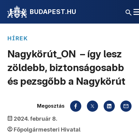
BUDAPEST.HU
HÍREK
Nagykörút_ON – így lesz
zöldebb, biztonságosabb
és pezsgőbb a Nagykörút
Megosztás
2024. február 8.
Főpolgármesteri Hivatal