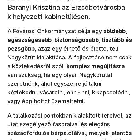
Baranyi Krisztina az Erzsébetvárosba
kihelyezett kabinetülésen.
A Fővárosi Önkormányzat célja egy
zöldebb,
egészségesebb, biztonságosabb, tisztább és
pezsgőbb
, azaz egy élhető és élettel teli
Nagykörút kialakítása. A fejlesztése nem csak
a közlekedésről szól,
komplex megújításra
van szükség, ha egy olyan Nagykörutat
szeretnénk, ahol egyszerre jó lakni,
közlekedni, vásárolni, enni-inni, kikapcsolódni,
vagy épp boltot üzemeltetni.
A találkozási pontokban kialakított tereivel, az
utat szegélyező fasoraival és elegáns
századfordulós bérpalotáival, melyek jelentős