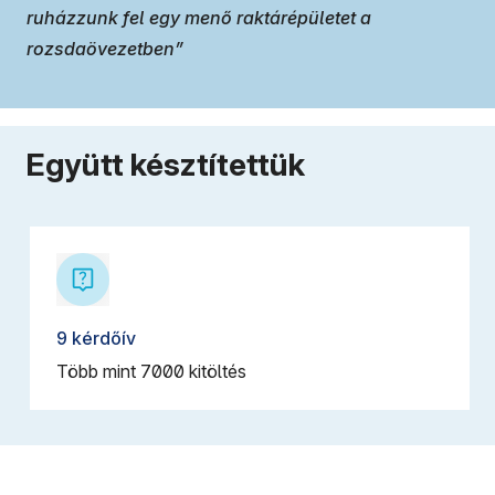
ruházzunk fel egy menő raktárépületet a
rozsdaövezetben”
Együtt késztítettük
9 kérdőív
Több mint 7000 kitöltés