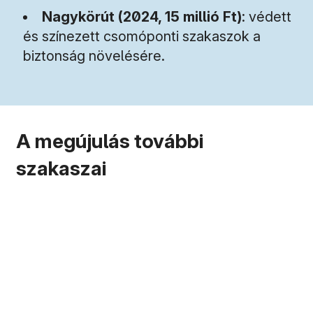
Nagykörút (2024, 15 millió Ft)
: védett
és színezett csomóponti szakaszok a
biztonság növelésére.
Gazdaságfejlesztés a
A megújulás további
Nagykörúton
szakaszai
Portálprogram a Nagykörúton
Bővebben
Bekapcsoljuk a Körutat
Bővebben
Bővebben