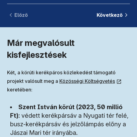
Előző
Következő
Már megvalósult
kisfejlesztések
Két, a körúti kerékpáros közlekedést támogató
(új ablakban nyílik meg)
projekt valósult meg a
Közösségi Költségvetés
keretében:
Szent István körút
(2023, 50 millió
Ft)
: védett kerékpársáv a Nyugati tér felé,
busz-kerékpársáv és jelzőlámpás előny a
Jászai Mari tér irányába.