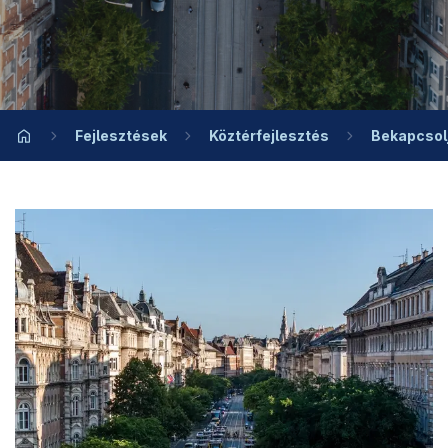
Fejlesztések
Köztérfejlesztés
Bekapcsolj