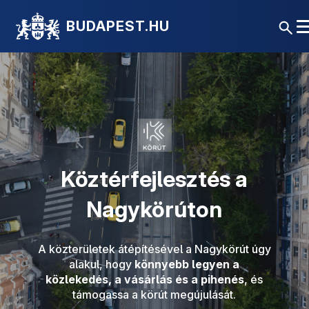
BUDAPEST.HU
Köztérfejlesztés a
Nagykörúton
A közterületek átépítésével a Nagykörút úgy
alakul, hogy
könnyebb legyen a
közlekedés, a vásárlás és a pihenés
, és
támogassa a körút megújulását.