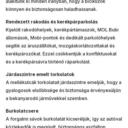
alakítunk ki minden irányban, hogy a biciklizők
könnyen és biztonságosan haladhassanak.
Rendezett rakodás és kerékpárparkolás
Kijelölt rakodóhelyek, kerékpártámaszok, MOL Bubi
állomások, Mobi-pontok és dedikált parkolóhelyek
segítik az áruszállítókat, mozgáskorlátozottakat és
kerékpározókat. Ezzel csökkentjük a konfliktusokat
és a kerékpársávra történő ráparkolást.
Járdaszintre emelt torkolatok
A mellékutcák torkolatait járdaszintre emeljük, hogy a
gyalogosok elsőbbsége és biztonsága érvényesüljön
a bekanyarodó járművekkel szemben.
Burkolatcsere
A forgalmi sávok burkolatát kicseréljük, így az autóval
közlekedők is megújult, biztonságos aszfalton