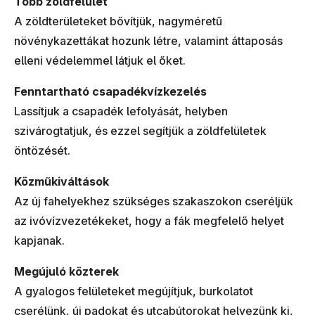
Több zöldfelület
A zöldterületeket bővítjük, nagyméretű
növénykazettákat hozunk létre, valamint áttaposás
elleni védelemmel látjuk el őket.
Fenntartható csapadékvízkezelés
Lassítjuk a csapadék lefolyását, helyben
szivárogtatjuk, és ezzel segítjük a zöldfelületek
öntözését.
Közműkiváltások
Az új fahelyekhez szükséges szakaszokon cseréljük
az ivóvízvezetékeket, hogy a fák megfelelő helyet
kapjanak.
Megújuló közterek
A gyalogos felületeket megújítjuk, burkolatot
cserélünk, új padokat és utcabútorokat helyezünk ki,