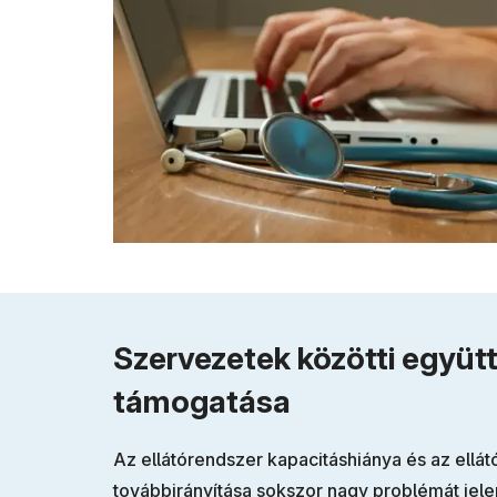
Szervezetek közötti együ
támogatása
Az ellátórendszer kapacitáshiánya és az ellá
továbbirányítása sokszor nagy problémát jelen