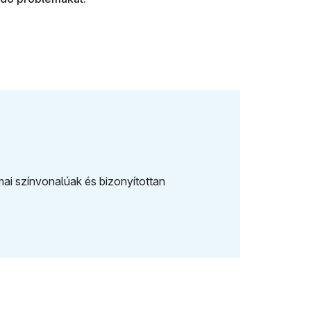
Ártalomcs
ai színvonalúak és bizonyítottan
A szerhasz
biztonságo
Bővebbe