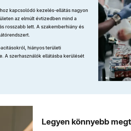
athoz kapcsolódó kezelés-ellátás nagyon
leten az elmúlt évtizedben mind a
zás rosszabb lett. A szakemberhiány és
látórendszert.
citásokról, hiányos területi
be. A szerhasználók ellátásba kerülését
Legyen könnyebb megtal