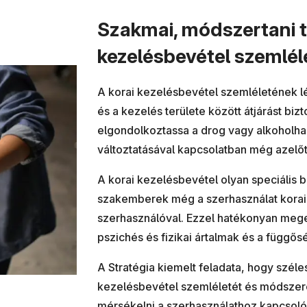
Szakmai, módszertani t
kezelésbevétel szemlél
A korai kezelésbevétel szemléletének 
és a kezelés területe között átjárást biz
elgondolkoztassa a drog vagy alkoholha
változtatásával kapcsolatban még azelőt
A korai kezelésbevétel olyan speciális 
szakemberek még a szerhasználat korai
szerhasználóval. Ezzel hatékonyan mege
pszichés és fizikai ártalmak és a függősé
A Stratégia kiemelt feladata, hogy széle
kezelésbevétel szemléletét és módszere
mérsékelni a szerhasználathoz kapcsol