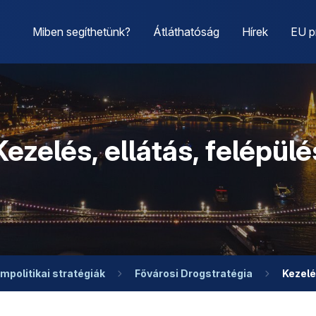
Miben segíthetünk?
Átláthatóság
Hírek
EU p
Kezelés, ellátás, felépülé
mpolitikai stratégiák
Fővárosi Drogstratégia
Kezelé