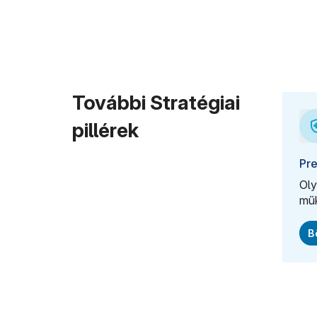
További Stratégiai
pillérek
Pre
Oly
mű
B