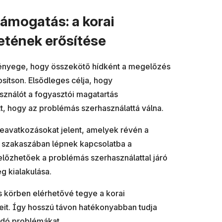
ámogatás: a korai
etének erősítése
lényege, hogy összekötő hídként a megelőzés
tosítson. Elsődleges célja, hogy
sználót a fogyasztói magatartás
t, hogy az problémás szerhasználattá válna.
beavatkozásokat jelent, amelyek révén a
 szakaszában lépnek kapcsolatba a
lőzhetőek a problémás szerhasználattal járó
g kialakulása.
s körben elérhetővé tegye a korai
it. Így hosszú távon hatékonyabban tudja
ódó problémákat.