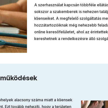
A szerhasználat kapcsán többféle ellátá
sokszor a szakemberek is nehezen talál
klienseiket. A megfelelő szolgáltatás me
hozzátartozóiknak még nehezebb feladat
online keresőfelületet, ahol az érintett
kereshetnek a rendelkezésre álló szolgá
ttműködések
tóhelyek alacsony száma miatt a kliensek
t. Ezt tovább nehezíti, hogy a területen