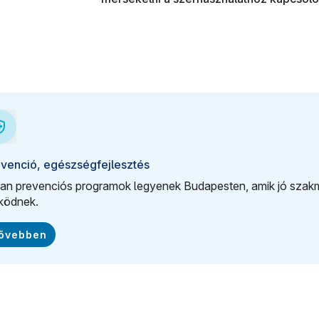
venció, egészségfejlesztés
an prevenciós programok legyenek Budapesten, amik jó szakm
ködnek.
ővebben