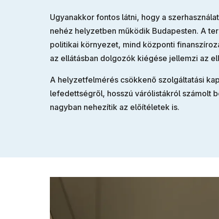
Ugyanakkor fontos látni, hogy a szerhasznál
nehéz helyzetben működik Budapesten. A terü
politikai környezet, mind központi finanszíro
az ellátásban dolgozók kiégése jellemzi az el
A helyzetfelmérés csökkenő szolgáltatási kapa
lefedettségről, hosszú várólistákról számolt 
nagyban nehezítik az előítéletek is.