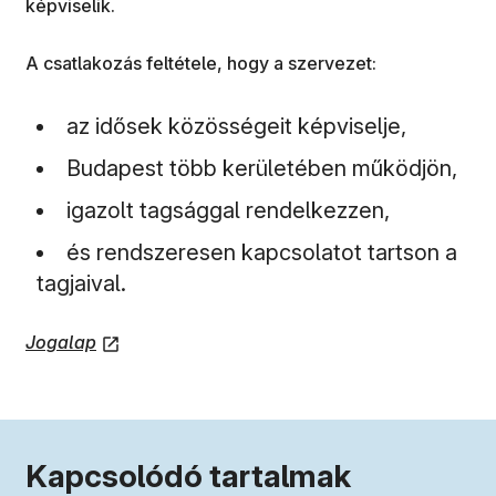
képviselik.
A csatlakozás feltétele, hogy a szervezet:
az idősek közösségeit képviselje,
Budapest több kerületében működjön,
igazolt tagsággal rendelkezzen,
és rendszeresen kapcsolatot tartson a
tagjaival.
(új ablakban nyílik meg)
Jogalap
Kerületi kedvezmények és
programok
Kapcsolódó tartalmak
Idősek Információs Pontja
Bővebben