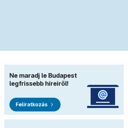
Szolgáltatások szépkorúaknak
Bővebben
Bővebben
Ne maradj le Budapest
legfrissebb híreiről!
Feliratkozás