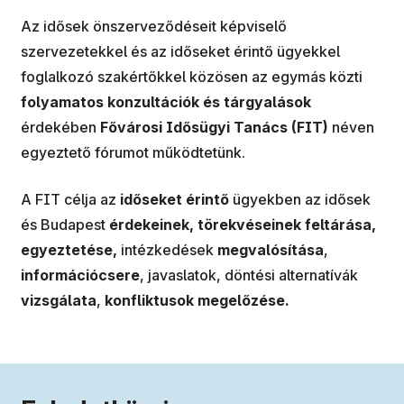
Az idősek önszerveződéseit képviselő
szervezetekkel és az időseket érintő ügyekkel
foglalkozó szakértőkkel közösen az egymás közti
folyamatos konzultációk és tárgyalások
érdekében
Fővárosi Idősügyi Tanács (FIT)
néven
egyeztető fórumot működtetünk.
A FIT célja az
időseket érintő
ügyekben az idősek
és Budapest
érdekeinek, törekvéseinek feltárása,
egyeztetése,
intézkedések
megvalósítása
,
információcsere
, javaslatok, döntési alternatívák
vizsgálata
,
konfliktusok megelőzése.