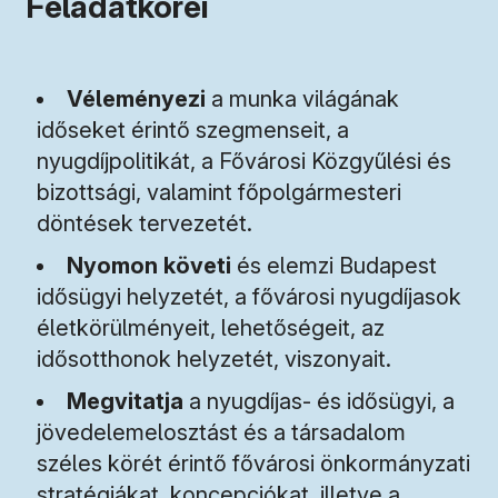
Feladatkörei
Véleményezi
a munka világának
időseket érintő szegmenseit, a
nyugdíjpolitikát, a Fővárosi Közgyűlési és
bizottsági, valamint főpolgármesteri
döntések tervezetét.
Nyomon követi
és elemzi Budapest
idősügyi helyzetét, a fővárosi nyugdíjasok
életkörülményeit, lehetőségeit, az
idősotthonok helyzetét, viszonyait.
Megvitatja
a nyugdíjas- és idősügyi, a
jövedelemelosztást és a társadalom
széles körét érintő fővárosi önkormányzati
stratégiákat, koncepciókat, illetve a