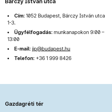
Bárczy István utca
Cím:
1052 Budapest, Bárczy István utca
1-3.
Ügyfélfogadás:
munkanapokon 9:00 –
13:00
(új ablakban nyílik meg)
E-mail:
iip@budapest.hu
Telefon:
+36 1 999 8426
Gazdagréti tér