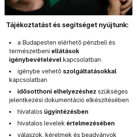
Tájékoztatást és segítséget nyújtunk:
a Budapesten elérhető pénzbeli és
természetbeni
ellátások
igénybevételével
kapcsolatban
igénybe vehető
szolgáltatásokkal
kapcsolatban
idősotthoni elhelyezéshez
szükséges
jelentkezési dokumentáció elkészítésében
hivatalos
ügyintézésben
hivatalos levelek
értelmezésében
válaszok, kérelmek és beadványok