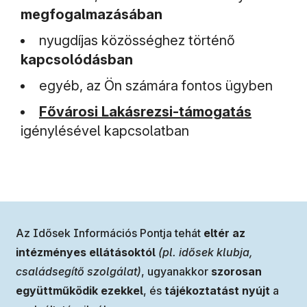
megfogalmazásában
nyugdíjas közösséghez történő
kapcsolódásban
egyéb, az Ön számára fontos ügyben
(új ablakban nyílik meg)
Fővárosi Lakásrezsi-támogatás
igénylésével kapcsolatban
Az Idősek Információs Pontja tehát
eltér az
intézményes ellátásoktól
(pl. idősek klubja,
családsegítő szolgálat)
, ugyanakkor
szorosan
együttműködik ezekkel
, és
tájékoztatást nyújt
a