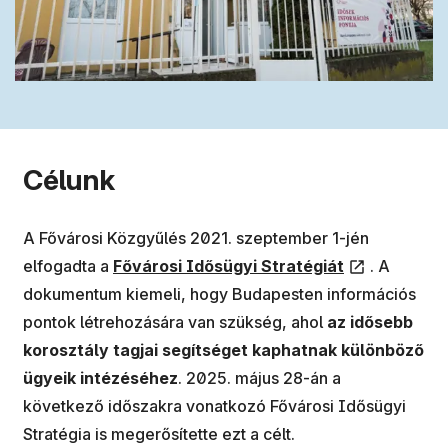
Célunk
A Fővárosi Közgyűlés 2021. szeptember 1-jén
(új ablakban nyílik meg)
elfogadta a
Fővárosi Idősügyi Stratégiát
. A
dokumentum kiemeli, hogy Budapesten információs
pontok létrehozására van szükség, ahol
az idősebb
korosztály tagjai segítséget kaphatnak különböző
ügyeik intézéséhez
. 2025. május 28-án a
következő időszakra vonatkozó Fővárosi Idősügyi
Stratégia is megerősítette ezt a célt.