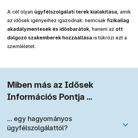
A cél olyan
ügyfélszolgálati terek kialakítása
, amik
az idősek igényeihez igazodnak: nemcsak
fizikailag
akadálymentesek és idősbarátok
, hanem az
ott
dolgozó szakemberek hozzáállása
is tükrözi ezt a
szemléletet.
Miben más az Idősek
Információs Pontja ...
... egy hagyományos
ügyfélszolgálattól?