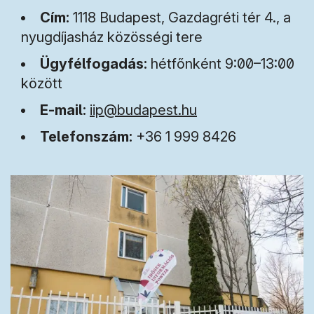
Cím:
1118 Budapest, Gazdagréti tér 4., a
nyugdíjasház közösségi tere
Ügyfélfogadás:
hétfőnként 9:00–13:00
között
(új ablakban nyílik meg)
E-mail:
iip@budapest.hu
Telefonszám:
+36 1 999 8426