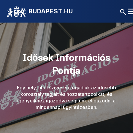
BUDAPEST.HU
Idősek Információs
Pontja
Egy hely, ahol szívesen fogadjuk az idősebb
korosztály tagjait és hozzátartozóikat, és
igényeikhez igazodva segítünk eligazodni a
mindennapi ügyintézésben.