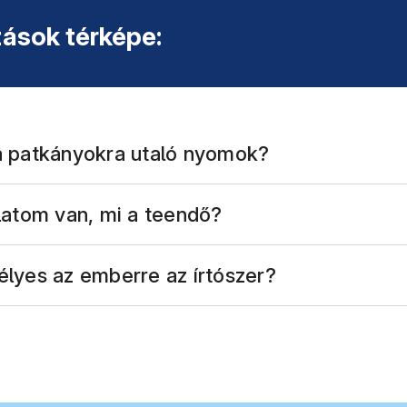
ások térképe:
a patkányokra utaló nyomok?
latom van, mi a teendő?
élyes az emberre az írtószer?