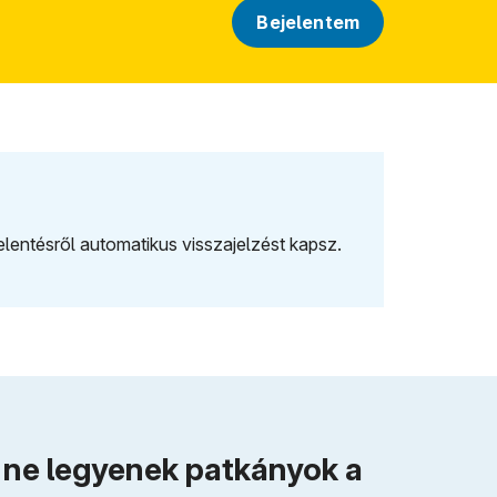
Bejelentem
2. Kiérkez
jelentésről automatikus visszajelzést kapsz.
A patkányír
helyszínre.
y ne legyenek patkányok a