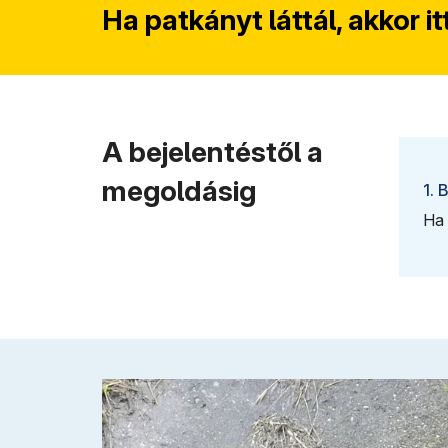
Ha patkányt láttál, akkor i
A bejelentéstől a
megoldásig
1. 
Ha 