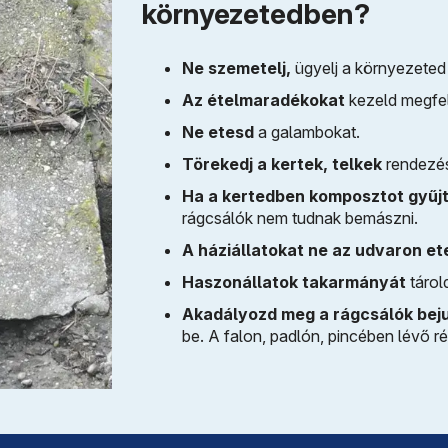
környezetedben?
Ne szemetelj,
ügyelj a környezeted t
Az ételmaradékokat
kezeld megfel
Ne etesd
a galambokat.
Törekedj a kertek, telkek
rendezésé
Ha a kertedben komposztot gyűj
rágcsálók nem tudnak bemászni.
A háziállatokat ne az udvaron et
Haszonállatok takarmányát
tárold
Akadályozd meg a rágcsálók beju
be. A falon, padlón, pincében lévő ré