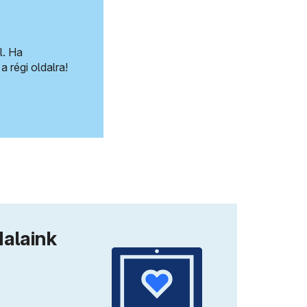
l. Ha
a régi oldalra!
dalaink