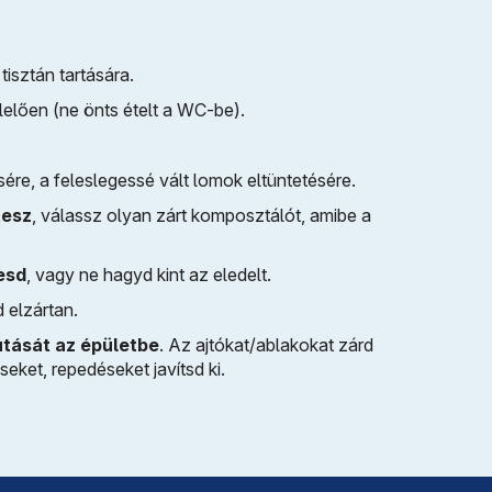
isztán tartására.
elően (ne önts ételt a WC-be).
re, a feleslegessé vált lomok eltüntetésére.
tesz
, válassz olyan zárt komposztálót, amibe a
esd
, vagy ne hagyd kint az eledelt.
 elzártan.
tását az épületbe
. Az ajtókat/ablakokat zárd
seket, repedéseket javítsd ki.