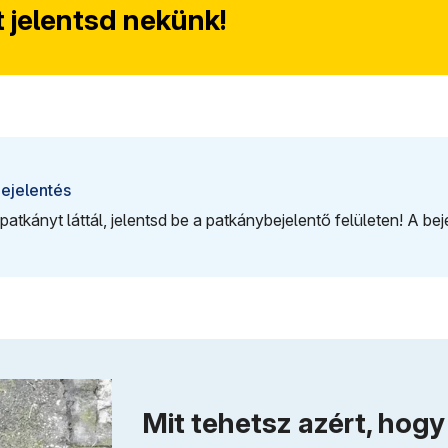
tt jelentsd nekünk!
Bejelentés
patkányt láttál, jelentsd be a patkánybejelentő felületen! A be
Mit tehetsz azért, hog