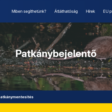
Miben segíthetünk?
Átláthatóság
Hírek
EU p
Patkánybejelentő
atkánymentesítés