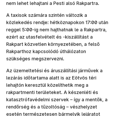
nem lehet lehajtani a Pesti alsó Rakpartra.
A taxisok számára szintén változik a
közlekedés rendje: hétköznapokon 17:00 után
reggel 5:00-ig nem hajthatnak le a Rakpartra,
ezért az utasfelvételt és -kiszállítást a
Rakpart közvetlen környezetében, a felső
Rakparthoz kapcsolódó úthálózaton
szükséges megszervezni.
Az üzemeltetési és áruszállítási járművek a
lezárás időtartama alatt is az Eötvös téri
lehajtón keresztül közelíthetik meg a
rakpartmenti területeket. A készenléti és
katasztrófavédelmi szervek – így a mentők, a
rendőrség és a tűzoltóság – vészhelyzet
esetén természetesen bármelyik lejáratot