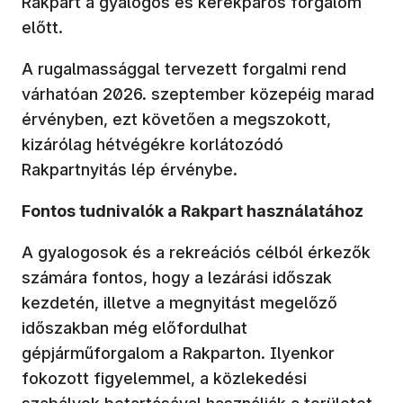
Rakpart a gyalogos és kerékpáros forgalom
előtt.
A rugalmassággal tervezett forgalmi rend
várhatóan 2026. szeptember közepéig marad
érvényben, ezt követően a megszokott,
kizárólag hétvégékre korlátozódó
Rakpartnyitás lép érvénybe.
Fontos tudnivalók a Rakpart használatához
A gyalogosok és a rekreációs célból érkezők
számára fontos, hogy a lezárási időszak
kezdetén, illetve a megnyitást megelőző
időszakban még előfordulhat
gépjárműforgalom a Rakparton. Ilyenkor
fokozott figyelemmel, a közlekedési