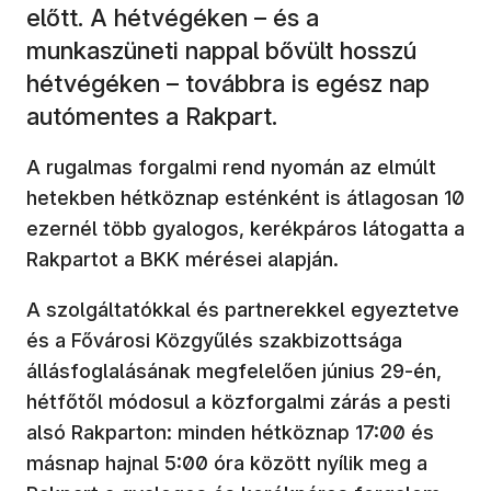
előtt. A hétvégéken – és a
munkaszüneti nappal bővült hosszú
hétvégéken – továbbra is egész nap
autómentes a Rakpart.
A rugalmas forgalmi rend nyomán az elmúlt
hetekben hétköznap esténként is átlagosan 10
ezernél több gyalogos, kerékpáros látogatta a
Rakpartot a BKK mérései alapján.
A szolgáltatókkal és partnerekkel egyeztetve
és a Fővárosi Közgyűlés szakbizottsága
állásfoglalásának megfelelően június 29-én,
hétfőtől módosul a közforgalmi zárás a pesti
alsó Rakparton: minden hétköznap 17:00 és
másnap hajnal 5:00 óra között nyílik meg a