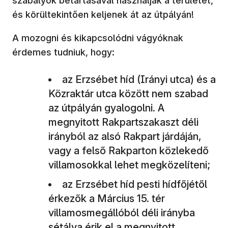
szabályok betartásával használják a területet,
és körültekintően keljenek át az útpályán!
A mozogni és kikapcsolódni vágyóknak
érdemes tudniuk, hogy:
az Erzsébet híd (Irányi utca) és a
Közraktár utca között nem szabad
az útpályán gyalogolni. A
megnyitott Rakpartszakaszt déli
irányból az alsó Rakpart járdáján,
vagy a felső Rakparton közlekedő
villamosokkal lehet megközelíteni;
az Erzsébet híd pesti hídfőjétől
érkezők a Március 15. tér
villamosmegállóból déli irányba
sétálva érik el a megnyitott