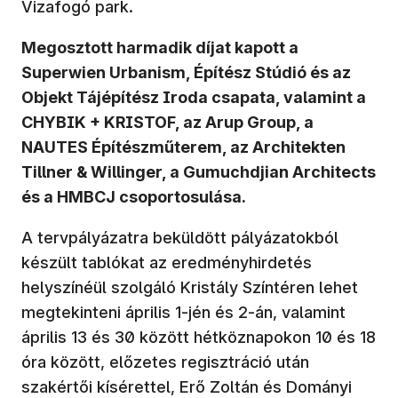
Vizafogó park.
Megosztott harmadik díjat kapott a
Superwien Urbanism, Építész Stúdió és az
Objekt Tájépítész Iroda csapata, valamint a
CHYBIK + KRISTOF, az Arup Group, a
NAUTES Építészműterem, az Architekten
Tillner & Willinger, a Gumuchdjian Architects
és a HMBCJ csoportosulása.
A tervpályázatra beküldött pályázatokból
készült tablókat az eredményhirdetés
helyszínéül szolgáló Kristály Színtéren lehet
megtekinteni április 1-jén és 2-án, valamint
április 13 és 30 között hétköznapokon 10 és 18
óra között, előzetes regisztráció után
szakértői kísérettel, Erő Zoltán és Dományi