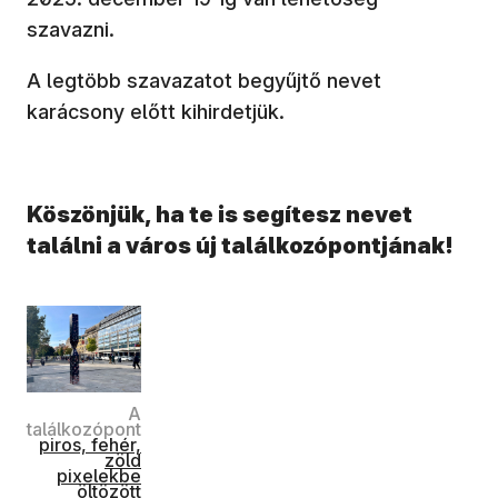
szavazni.
A legtöbb szavazatot begyűjtő nevet
karácsony előtt kihirdetjük.
Köszönjük, ha te is segítesz nevet
találni a város új találkozópontjának!
A
találkozópont
(új ablakban nyílik meg)
piros, fehér,
zöld
pixelekbe
öltözött