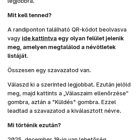
legjobbra.
Mit kell tenned?
A randiponton található QR-kódot beolvasva
(új ablakban nyílik meg)
vagy
ide kattintva
egy olyan felület jelenik
meg, amelyen megtalálod a névötletek
listáját.
Összesen egy szavazatod van.
Válaszd ki a szerinted legjobbat. Ezután jelöld
meg, majd kattints a „Válaszaim ellenőrzése”
gombra, aztán a "Küldés" gombra. Ezzel
leadtad a szavazatod a kiválasztott névre.
Mi történik ezután?
2025. december 19-ig van lehetőség