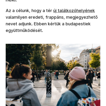
(új ablakban nyílik meg)
Az a célunk, hogy a tér
új találkozóhelyének
valamilyen eredeti, frappáns, megjegyezhető
nevet adjunk. Ebben kértük a budapestiek
együttműködését.