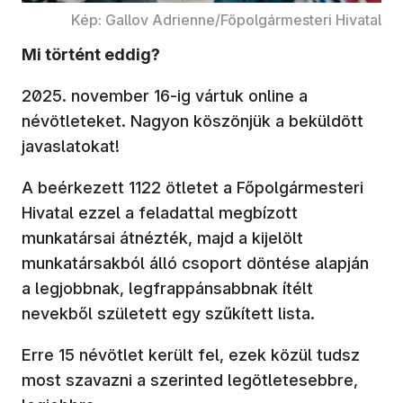
Kép: Gallov Adrienne/Főpolgármesteri Hivatal
Mi történt eddig?
2025. november 16-ig vártuk online a
névötleteket. Nagyon köszönjük a beküldött
javaslatokat!
A beérkezett 1122 ötletet a Főpolgármesteri
Hivatal ezzel a feladattal megbízott
munkatársai átnézték, majd a kijelölt
munkatársakból álló csoport döntése alapján
a legjobbnak, legfrappánsabbnak ítélt
nevekből született egy szűkített lista.
Erre 15 névötlet került fel, ezek közül tudsz
most szavazni a szerinted legötletesebbre,