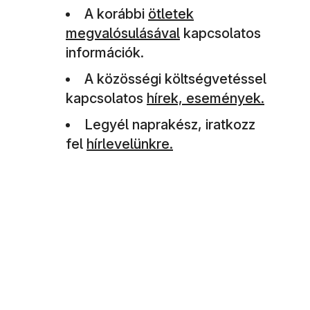
(új ablakban nyílik meg)
A korábbi
ötletek
megvalósulásával
kapcsolatos
információk.
A közösségi költségvetéssel
(új ablakban nyílik meg)
kapcsolatos
hírek, események.
Legyél naprakész, iratkozz
fel
hírlevelünkre.