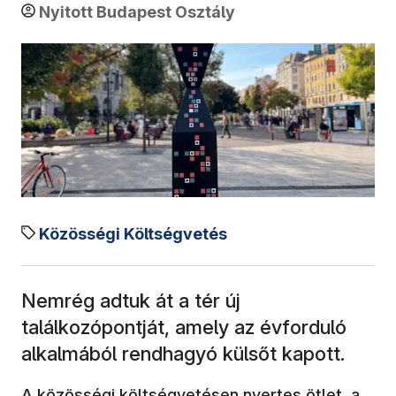
Nyitott Budapest Osztály
Közösségi Költségvetés
Nemrég adtuk át a tér új
találkozópontját, amely az évforduló
alkalmából rendhagyó külsőt kapott.
(új a
A közösségi költségvetésen nyertes ötlet, a