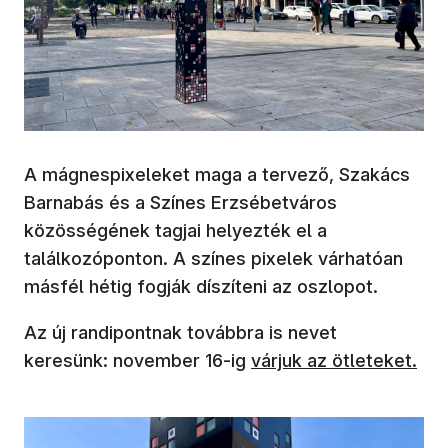
A mágnespixeleket maga a tervező, Szakács
Barnabás és a Színes Erzsébetváros
közösségének tagjai helyezték el a
találkozóponton. A színes pixelek várhatóan
másfél hétig fogják díszíteni az oszlopot.
Az új randipontnak továbbra is nevet
(új ablakban nyílik meg
keresünk: november 16-ig
várjuk az ötleteket.