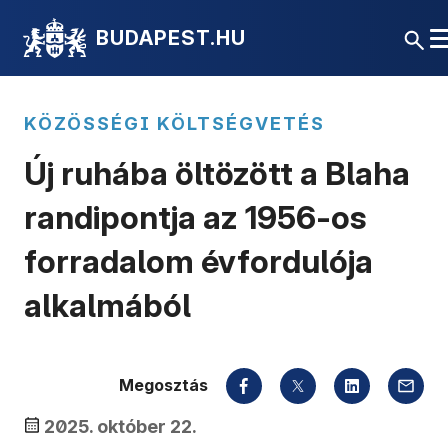
BUDAPEST.HU
KÖZÖSSÉGI KÖLTSÉGVETÉS
Új ruhába öltözött a Blaha
randipontja az 1956-os
forradalom évfordulója
alkalmából
Megosztás
2025. október 22.