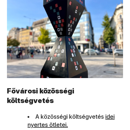
Fővárosi közösségi
költségvetés
(új ablak
A közösségi költségvetés
idei
nyertes ötletei.