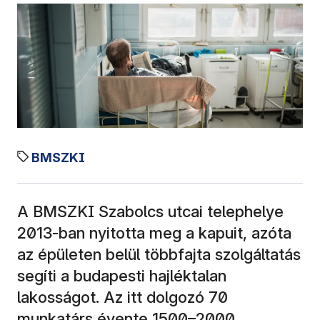
BMSZKI
A BMSZKI Szabolcs utcai telephelye
2013-ban nyitotta meg a kapuit, azóta
az épületen belül többfajta szolgáltatás
segíti a budapesti hajléktalan
lakosságot. Az itt dolgozó 70
munkatárs évente 1500–2000