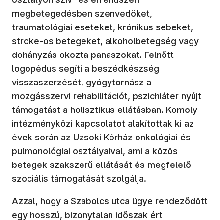
megbetegedésben szenvedőket,
traumatológiai eseteket, krónikus sebeket,
stroke-os betegeket, alkoholbetegség vagy
dohányzás okozta panaszokat. Felnőtt
logopédus segíti a beszédkészség
visszaszerzését, gyógytornász a
mozgásszervi rehabilitációt, pszichiáter nyújt
támogatást a holisztikus ellátásban. Komoly
intézményközi kapcsolatot alakítottak ki az
évek során az Uzsoki Kórház onkológiai és
pulmonológiai osztályaival, ami a közös
betegek szakszerű ellátását és megfelelő
szociális támogatását szolgálja.
Azzal, hogy a Szabolcs utca ügye rendeződött
egy hosszú, bizonytalan időszak ért