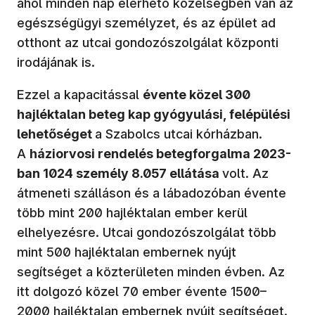
ahol minden nap elérhető közelségben van az
egészségügyi személyzet, és az épület ad
otthont az utcai gondozószolgálat központi
irodájának is.
Ezzel a kapacitással
évente közel 300
hajléktalan beteg kap gyógyulási, felépülési
lehetőséget
a Szabolcs utcai kórházban.
A
háziorvosi rendelés betegforgalma 2023-
ban 1024 személy 8.057 ellátása
volt. Az
átmeneti szálláson és a lábadozóban évente
több mint 200 hajléktalan ember kerül
elhelyezésre. Utcai gondozószolgálat több
mint 500 hajléktalan embernek nyújt
segítséget a közterületen minden évben. Az
itt dolgozó közel 70 ember évente 1500–
2000 hajléktalan embernek nyújt segítséget.