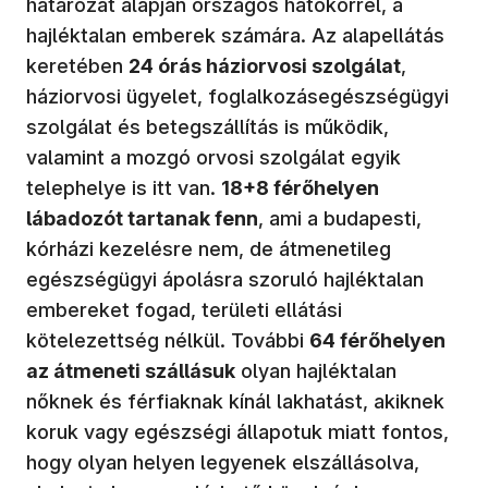
határozat alapján országos hatókörrel, a
hajléktalan emberek számára. Az alapellátás
keretében
24 órás háziorvosi szolgálat
,
háziorvosi ügyelet, foglalkozásegészségügyi
szolgálat és betegszállítás is működik,
valamint a mozgó orvosi szolgálat egyik
telephelye is itt van.
18+8 férőhelyen
lábadozót tartanak fenn
, ami a budapesti,
kórházi kezelésre nem, de átmenetileg
egészségügyi ápolásra szoruló hajléktalan
embereket fogad, területi ellátási
kötelezettség nélkül. További
64 férőhelyen
az átmeneti szállásuk
olyan hajléktalan
nőknek és férfiaknak kínál lakhatást, akiknek
koruk vagy egészségi állapotuk miatt fontos,
hogy olyan helyen legyenek elszállásolva,