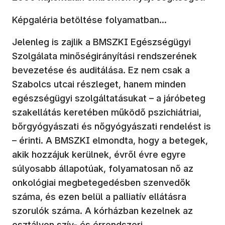
Képgaléria betöltése folyamatban...
Jelenleg is zajlik a BMSZKI Egészségügyi
Szolgálata minőségirányítási rendszerének
bevezetése és auditálása. Ez nem csak a
Szabolcs utcai részleget, hanem minden
egészségügyi szolgáltatásukat – a járóbeteg
szakellátás keretében működő pszichiátriai,
bőrgyógyászati és nőgyógyászati rendelést is
– érinti. A BMSZKI elmondta, hogy a betegek,
akik hozzájuk kerülnek, évről évre egyre
súlyosabb állapotúak, folyamatosan nő az
onkológiai megbetegedésben szenvedők
száma, és ezen belül a palliatív ellátásra
szorulók száma. A kórházban kezelnek az
osztályon szív- és érrendszeri