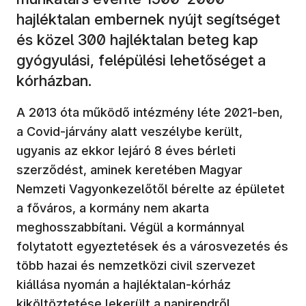
hajléktalan embernek nyújt segítséget
és közel 300 hajléktalan beteg kap
gyógyulási, felépülési lehetőséget a
kórházban.
A 2013 óta működő intézmény léte 2021-ben,
a Covid-járvány alatt veszélybe került,
ugyanis az ekkor lejáró 8 éves bérleti
szerződést, aminek keretében Magyar
Nemzeti Vagyonkezelőtől bérelte az épületet
a főváros, a kormány nem akarta
meghosszabbítani. Végül a kormánnyal
folytatott egyeztetések és a városvezetés és
több hazai és nemzetközi civil szervezet
kiállása nyomán a hajléktalan-kórház
kiköltöztetése lekerült a napirendről.