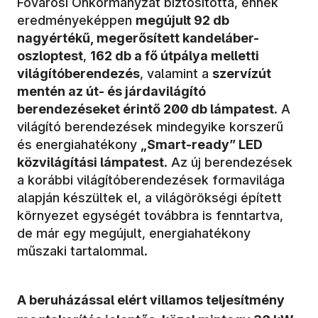
Fővárosi Önkormányzat biztosította, ennek
eredményeképpen
megújult 92 db
nagyértékű, megerősített kandeláber-
oszloptest
,
162 db a fő útpálya melletti
világítóberendezés
, valamint a
szervízút
mentén az út- és járdavilágító
berendezéseket érintő 200 db lámpatest
. A
világító berendezések mindegyike korszerű
és energiahatékony
„Smart-ready” LED
közvilágítási lámpatest
. Az új berendezések
a korábbi világítóberendezések formavilága
alapján készültek el, a világörökségi épített
környezet egységét továbbra is fenntartva,
de már egy megújult, energiahatékony
műszaki tartalommal.
A beruházással elért villamos teljesítmény