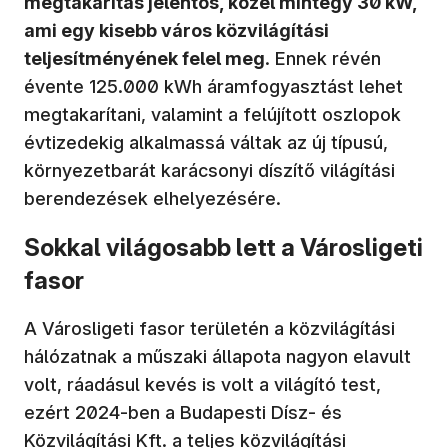
megtakarítás jelentős, közel mintegy 30 kW,
ami egy kisebb város közvilágítási
teljesítményének felel meg
. Ennek révén
évente 125.000 kWh áramfogyasztást lehet
megtakarítani, valamint a felújított oszlopok
évtizedekig alkalmassá váltak az új típusú,
környezetbarát karácsonyi díszítő világítási
berendezések elhelyezésére.
Sokkal világosabb lett a Városligeti
fasor
A Városligeti fasor területén a közvilágítási
hálózatnak a műszaki állapota nagyon elavult
volt, ráadásul kevés is volt a világító test,
ezért 2024-ben a Budapesti Dísz- és
Közvilágítási Kft. a teljes közvilágítási