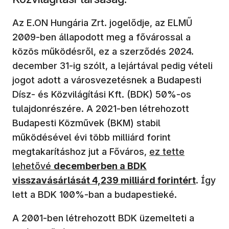
Az E.ON Hungária Zrt. jogelődje, az ELMŰ
2009-ben állapodott meg a fővárossal a
közös működésről, ez a szerződés 2024.
december 31-ig szólt, a lejártával pedig vételi
jogot adott a városvezetésnek a Budapesti
Dísz- és Közvilágítási Kft. (BDK) 50%-os
tulajdonrészére. A 2021-ben létrehozott
Budapesti Közművek (BKM) stabil
működésével évi több milliárd forint
megtakarításhoz jut a Főváros,
ez tette
lehetővé
decemberben a BDK
visszavásárlását 4,239 milliárd forintért
. Így
lett a BDK 100%-ban a budapestieké.
A 2001-ben létrehozott BDK üzemelteti a