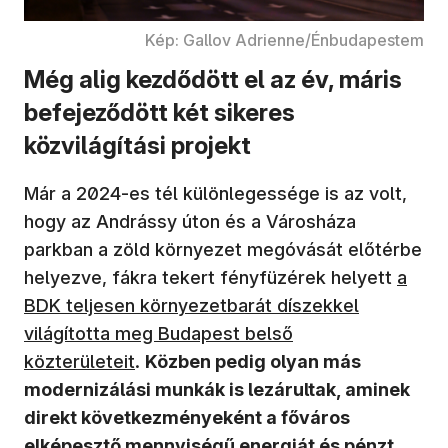
Kép: Gallov Adrienne/Énbudapestem
Még alig kezdődött el az év, máris
befejeződött két sikeres
közvilágítási projekt
Már a 2024-es tél különlegessége is az volt,
hogy az Andrássy úton és a Városháza
parkban a zöld környezet megóvását előtérbe
helyezve, fákra tekert fényfüzérek helyett
a
BDK teljesen környezetbarát díszekkel
világította meg Budapest belső
közterületeit
.
Közben pedig olyan más
modernizálási munkák is lezárultak, aminek
direkt következményeként a főváros
elképesztő mennyiségű energiát és pénzt