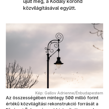
újult meg, a Kodály körönd
közvilágításával együtt.
Kép: Gallov Adrienne/Énbudapestem
Az összességében mintegy 500 millió forint
értékű közvilágítási rekonstrukció forrását a