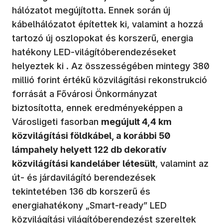
hálózatot megújította. Ennek során új
kábelhálózatot építettek ki, valamint a hozzá
tartozó új oszlopokat és korszerű, energia
hatékony LED-világítóberendezéseket
helyeztek ki . Az összességében mintegy 380
millió forint értékű közvilágítási rekonstrukció
forrását a Fővárosi Önkormányzat
biztosította, ennek eredményeképpen a
Városligeti fasorban
megújult 4,4 km
közvilágítási földkábel, a korábbi 50
lámpahely helyett 122 db dekoratív
közvilágítási kandeláber létesült
, valamint az
út- és járdavilágító berendezések
tekintetében 136 db korszerű és
energiahatékony „Smart-ready” LED
közvilágítási világítóberendezést szereltek