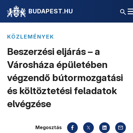
BUDAPEST.HU
KÖZLEMÉNYEK
Beszerzési eljárás – a
Városháza épületében
végzendő bútormozgatási
és költöztetési feladatok
elvégzése
Megosztás