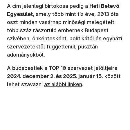
A cím jelenlegi birtokosa pedig a
Heti Betevő
Egyesület
, amely több mint tíz éve, 2013 óta
oszt minden vasárnap minőségi melegételt
több száz rászoruló embernek Budapest
szívében, önkéntesként, politikától és egyházi
szervezetektől függetlenül, pusztán
adományokból.
A budapestiek a TOP 10 szervezet jelöltjeire
2024. december 2. és 2025. január 15.
között
(új ablakban nyílik meg)
lehet szavazni
az alábbi linken
.