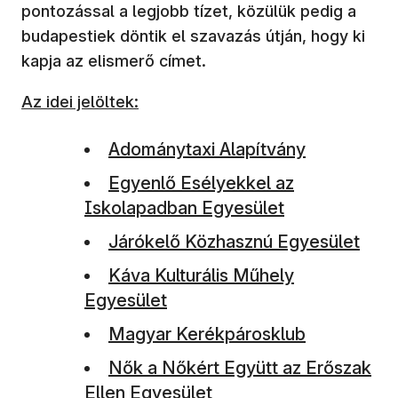
pontozással a legjobb tízet, közülük pedig a
budapestiek döntik el szavazás útján, hogy ki
kapja az elismerő címet.
Az idei jelöltek:
(új ablakban nyílik meg)
Adománytaxi Alapítvány
(új ablakban nyílik meg)
Egyenlő Esélyekkel az
Iskolapadban Egyesület
(új ablakban nyílik meg)
Járókelő Közhasznú Egyesület
(új ablakban nyílik meg)
Káva Kulturális Műhely
Egyesület
(új ablakban nyílik meg)
Magyar Kerékpárosklub
(új ablakban nyílik meg)
Nők a Nőkért Együtt az Erőszak
Ellen Egyesület