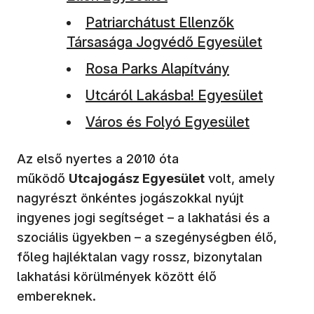
(új ablakban nyílik meg)
Patriarchátust Ellenzők
Társasága Jogvédő Egyesület
(új ablakban nyílik meg)
Rosa Parks Alapítvány
(új ablakban nyílik meg)
Utcáról Lakásba! Egyesület
(új ablakban nyílik meg)
Város és Folyó Egyesület
Az első nyertes a 2010 óta
működő
Utcajogász Egyesület
volt, amely
nagyrészt önkéntes jogászokkal nyújt
ingyenes jogi segítséget – a lakhatási és a
szociális ügyekben – a szegénységben élő,
főleg hajléktalan vagy rossz, bizonytalan
lakhatási körülmények között élő
embereknek.