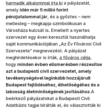
harmadik alkalommal írta ki
a pályázatát,
amely
idén már 5 millió forint
pénzjutalommal jár
, és a győztes – nem
mellesleg – megkapja szimbolikusan a
Városháza kulcsát is. Emellett a nyertes
szervezet egy éven keresztül használhatja
saját kommunikációjában „Az Év Fővárosi Civil
Szervezete” megnevezést. A pályázat
(új ablakban nyílik meg)
meghirdetésekor is írták,
a főváros célja
,
hogy
minden évben elismerésben részesítse
azt a budapesti civil szervezetet, amely
tevékenységével leginkább hozzájárult
Budapest fejlődéséhez, élhetőségéhez és a
lakosság életminőségének javításához
.A
beérkező pályázatokat a Budapesti Civil
Adatbázis tagjai bírálták el, és választották ki