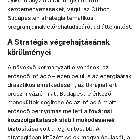
Önkormányzat által megvalósított
kezdeményezéseket, végül az Otthon
Budapesten stratégia tematikus
programjainak előrehaladásáról ad áttekintést.
A Stratégia végrehajtásának
körülményei
A növekvő kormányzati elvonások, az
erősödő infláció – ezen belül is az energiaárak
drasztikus emelkedése –, az Ukrajnát ért
orosz invázió miatt Budapestre érkező
menekültek segítése és az infláció miatt
erősödő bérnyomás mellett a
fővárosi
közszolgáltatások stabil működésének
biztosítása
volt a legfontosabb. A
stratégiában kitűzött célok megvalósulását, a