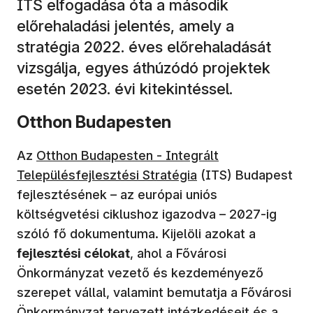
ITS elfogadása óta a második
előrehaladási jelentés, amely a
stratégia 2022. éves előrehaladását
vizsgálja, egyes áthúzódó projektek
esetén 2023. évi kitekintéssel.
Otthon Budapesten
Az
Otthon Budapesten - Integrált
Településfejlesztési Stratégia
(ITS) Budapest
fejlesztésének – az európai uniós
költségvetési ciklushoz igazodva – 2027-ig
szóló fő dokumentuma. Kijelöli azokat a
fejlesztési célokat
, ahol a Fővárosi
Önkormányzat vezető és kezdeményező
szerepet vállal, valamint bemutatja a Fővárosi
Önkormányzat tervezett intézkedéseit és a