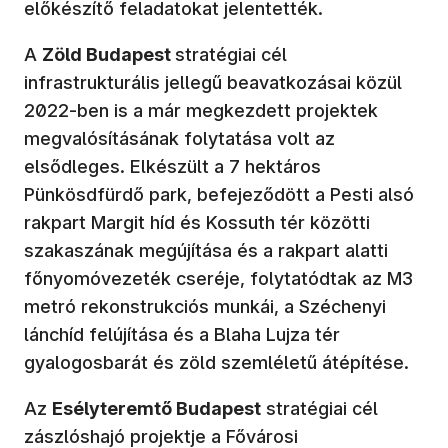
előkészítő feladatokat jelentették.
A
Zöld Budapest
stratégiai cél
infrastrukturális jellegű beavatkozásai közül
2022-ben is a már megkezdett projektek
megvalósításának folytatása volt az
elsődleges. Elkészült a 7 hektáros
Pünkösdfürdő park, befejeződött a Pesti alsó
rakpart Margit híd és Kossuth tér közötti
szakaszának megújítása és a rakpart alatti
főnyomóvezeték cseréje, folytatódtak az M3
metró rekonstrukciós munkái, a Széchenyi
lánchíd felújítása és a Blaha Lujza tér
gyalogosbarát és zöld szemléletű átépítése.
Az
Esélyteremtő Budapest
stratégiai cél
zászlóshajó projektje a Fővárosi