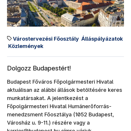
Várostervezési Főosztály
Álláspályázatok
Közlemények
Dolgozz Budapestért!
Budapest Főváros Főpolgármesteri Hivatal
aktuálisan az alábbi állások betöltésére keres
munkatársakat. A jelentkezést a
Főpolgármesteri Hivatal Humánerőforrás-
menedzsment Főosztálya (1052 Budapest,
Városház u. 9-11.) részére vagy a
karrier@budapest.hu címre várjuk.