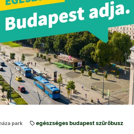
egészséges budapest szűrőbusz
háza park