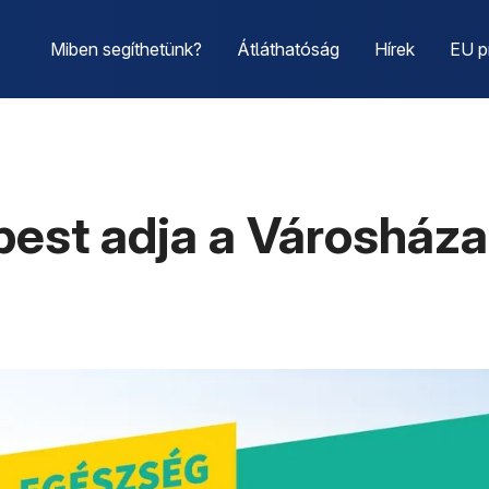
Miben segíthetünk?
Átláthatóság
Hírek
EU p
est adja a Városháza