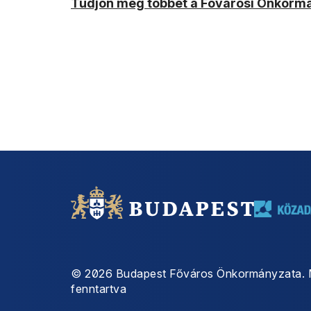
Tudjon meg többet a Fővárosi Önkorm
©
2026
Budapest Főváros Önkormányzata. 
fenntartva