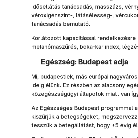
idősellátás tanácsadás, masszázs, vér
véroxigénszint-, látásélesség-, vércuko
tanácsadás bemutató.
Korlátozott kapacitással rendelkezésre á
melanómaszűrés, boka-kar index, légzés
Egészség: Budapest adja
Mi, budapestiek, más európai nagyváros
ideig élünk. Ez részben az alacsony eg
közegészségügyi állapotok miatt van így
Az Egészséges Budapest programmal a 
kiszűrjük a betegségeket, megszervezz
tesszük a betegállátást, hogy +5 évig 