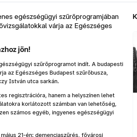
yenes egészségügyi szűrőprogramjában
K
ővizsgálatokkal várja az Egészséges
zhoz jön!
gészségügyi szűrőprogramot indít. A budapesti
árja az Egészséges Budapest szűrőbusza,
czy István utca sarkán.
es regisztrációra, hanem a helyszínen lehet
sgálatokra korlátozott számban van lehetőség,
iszen számos egyéb, ingyenes egészségügyi
 május 21-én: demenciaszűrés, fővárosi