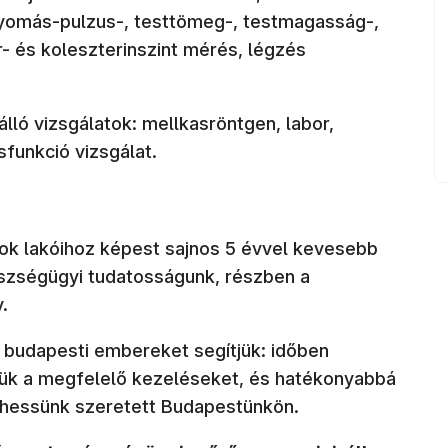
nyomás-pulzus-, testtömeg-, testmagasság-,
r- és koleszterinszint mérés, légzés
lló vizsgálatok: mellkasröntgen, labor,
funkció vizsgálat.
ok lakóihoz képest sajnos 5 évvel kevesebb
észségügyi tudatosságunk, részben a
.
budapesti embereket segítjük: időben
ük a megfelelő kezeléseket, és hatékonyabbá
élhessünk szeretett Budapestünkön.