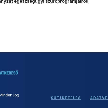
ányzat egészségügyi szűrőprogramjairól!
Minden jog
SÜTIKEZELÉS
ADATVÉ