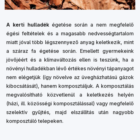
A kerti hulladék
égetése során a nem megfelelő
égési feltételek és a magasabb nedvességtartalom
miatt jóval több légszennyező anyag keletkezik, mint
a száraz fa égetése során. Emellett gyermekeink
jövőjéért és a klímaváltozás ellen is teszünk, ha a
növényi hulladékban lévő értékes növényi tápanyagot
nem elégetjük (így növelve az üvegházhatású gázok
kibocsátását), hanem komposztáljuk. A komposztálás
megvalósítható közvetlenül a keletkezés helyén
(házi, ill. közösségi komposztálással) vagy megfelelő
szelektív gyűjtés, majd elszállítás után nagyobb
komposztáló telepeken.