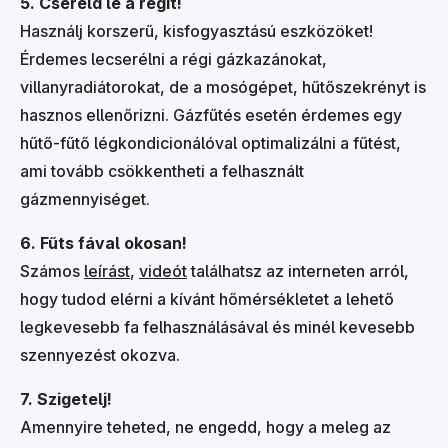
5. Cseréld le a régit!
Használj korszerű, kisfogyasztású eszközöket!
Érdemes lecserélni a régi gázkazánokat,
villanyradiátorokat, de a mosógépet, hűtőszekrényt is
hasznos ellenőrizni. Gázfűtés esetén érdemes egy
hűtő-fűtő légkondicionálóval optimalizálni a fűtést,
ami tovább csökkentheti a felhasznált
gázmennyiséget.
6. Fűts fával okosan!
Számos
leírást
,
videót
találhatsz az interneten arról,
hogy tudod elérni a kívánt hőmérsékletet a lehető
legkevesebb fa felhasználásával és minél kevesebb
szennyezést okozva.
7. Szigetelj!
Amennyire teheted, ne engedd, hogy a meleg az