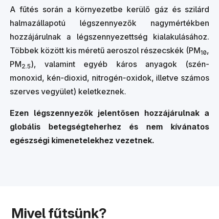
A fűtés során a környezetbe kerülő gáz és szilárd
halmazállapotú légszennyezők nagymértékben
hozzájárulnak a légszennyezettség kialakulásához.
Többek között kis méretű aeroszol részecskék (PM
,
10
PM
), valamint egyéb káros anyagok (szén-
2.5
monoxid, kén-dioxid, nitrogén-oxidok, illetve számos
szerves vegyület) keletkeznek.
Ezen légszennyezők jelentősen hozzájárulnak a
globális betegségteherhez és nem kívánatos
egészségi kimenetelekhez vezetnek.
Mivel fűtsünk?