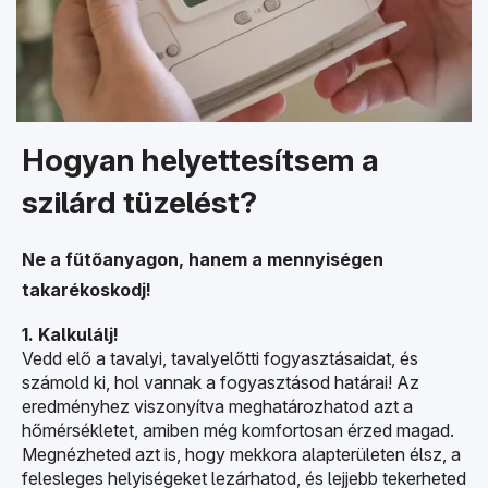
Hogyan helyettesítsem a
szilárd tüzelést?
Ne a fűtőanyagon, hanem a mennyiségen
takarékoskodj!
1. Kalkulálj!
Vedd elő a tavalyi, tavalyelőtti fogyasztásaidat, és
számold ki, hol vannak a fogyasztásod határai! Az
eredményhez viszonyítva meghatározhatod azt a
hőmérsékletet, amiben még komfortosan érzed magad.
Megnézheted azt is, hogy mekkora alapterületen élsz, a
felesleges helyiségeket lezárhatod, és lejjebb tekerheted