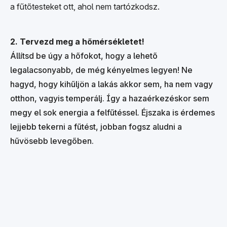
a fűtőtesteket ott, ahol nem tartózkodsz.
2. Tervezd meg a hőmérsékletet!
Állítsd be úgy a hőfokot, hogy a lehető
legalacsonyabb, de még kényelmes legyen! Ne
hagyd, hogy kihűljön a lakás akkor sem, ha nem vagy
otthon, vagyis temperálj. Így a hazaérkezéskor sem
megy el sok energia a felfűtéssel. Éjszaka is érdemes
lejjebb tekerni a fűtést, jobban fogsz aludni a
hűvösebb levegőben.