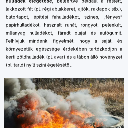
hulladék elégetése,
beleértve például a festett,
lakkozott fát (pl. régi ablakkeret, ajtók, raklapok stb.),
bútorlapot, építési fahulladékot, színes, „fényes”
papírhulladékot, használt ruhát, rongyot, pelenkát,
műanyag hulladékot, fáradt olajat és autógumit.
Felhívjuk mindenki figyelmét, hogy a saját, és
környezetük egészsége érdekében tartózkodjon a
kerti zöldhulladék (pl. avar) és a lábon álló növényzet
(pl. tarló) nyílt színi égetésétől.