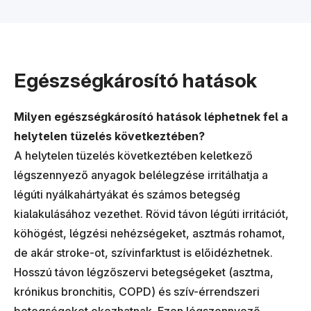
Egészségkárosító hatások
Milyen egészségkárosító hatások léphetnek fel a
helytelen tüzelés következtében?
A helytelen tüzelés következtében keletkező
légszennyező anyagok belélegzése irritálhatja a
légúti nyálkahártyákat és számos betegség
kialakulásához vezethet. Rövid távon légúti irritációt,
köhögést, légzési nehézségeket, asztmás rohamot,
de akár stroke-ot, szívinfarktust is előidézhetnek.
Hosszú távon légzőszervi betegségeket (asztma,
krónikus bronchitis, COPD) és szív-érrendszeri
betegségeket okozhatnak. Ezen légszennyező