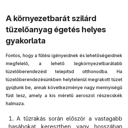
A környezetbarát szilárd
tüzelőanyag égetés helyes
gyakorlata
Fontos, hogy a fűtési igényeidnek és lehetőségeidnek
megfelelő, a lehető legkörnyezetbarátabb
tüzelőberendezést telepítsd otthonodba. Ha
tüzelőberendezésünkben helytelenül megrakott tüzet
gyújtunk be, annak következménye nagy mennyiségű
füst lesz, amely a kis méretű aeroszol részecskék
halmaza.
A tűzrakás során először a vastagabb
hasábokat keresztben vagy hosszában