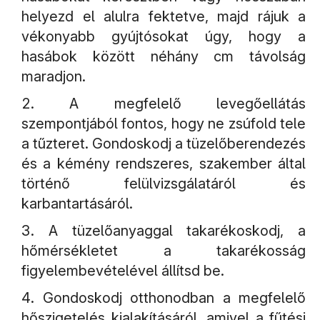
helyezd el alulra fektetve, majd rájuk a
vékonyabb gyújtósokat úgy, hogy a
hasábok között néhány cm távolság
maradjon.
A megfelelő levegőellátás
szempontjából fontos, hogy ne zsúfold tele
a tűzteret. Gondoskodj a tüzelőberendezés
és a kémény rendszeres, szakember által
történő felülvizsgálatáról és
karbantartásáról.
A tüzelőanyaggal takarékoskodj, a
hőmérsékletet a takarékosság
figyelembevételével állítsd be.
Gondoskodj otthonodban a megfelelő
hőszigetelés kialakításáról, amivel a fűtési