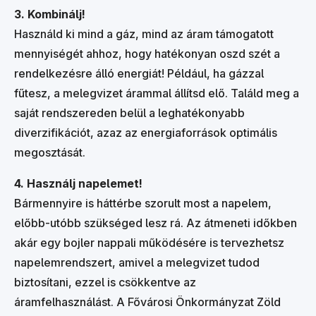
3. Kombinálj!
Használd ki mind a gáz, mind az áram támogatott
mennyiségét ahhoz, hogy hatékonyan oszd szét a
rendelkezésre álló energiát! Például, ha gázzal
fűtesz, a melegvizet árammal állítsd elő. Találd meg a
saját rendszereden belül a leghatékonyabb
diverzifikációt, azaz az energiaforrások optimális
megosztását.
4. Használj napelemet!
Bármennyire is háttérbe szorult most a napelem,
előbb-utóbb szükséged lesz rá. Az átmeneti időkben
akár egy bojler nappali működésére is tervezhetsz
napelemrendszert, amivel a melegvizet tudod
biztosítani, ezzel is csökkentve az
áramfelhasználást. A Fővárosi Önkormányzat Zöld