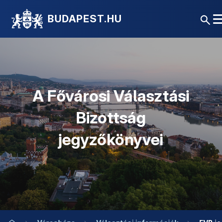
BUDAPEST.HU
A Fővárosi Választási
Bizottság
jegyzőkönyvei