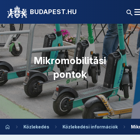
BUDAPEST.HU
Mikromobilitási
pontok
Közlekedés
Közlekedési információk
Mik