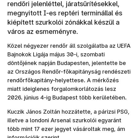
rendőri jelenléttel, járatsűrítésekkel,
megnyitott I-es reptéri terminállal és
kiépített szurkolói zónákkal készül a
város az esmeményre.
Közel négyezer rendőr áll szolgálatba az UEFA
Bajnokok Ligája május 30-i, szombati
döntőjének napján Budapesten, jelentette be
az Országos Rendőr-főkapitányság rendészeti
rendőrfőkapitány-helyettese. A mérkőzés
miatt ideiglenes forgalomkorlátozás lesz
2026. június 4-ig Budapest több kerületében.
Kuczik János Zoltán hozzátette, a párizsi PSG,
illetve a londoni Arsenal szurkolói egyaránt
több mint 17 ezer jegyet vásároltak meg, ám
információik szerint