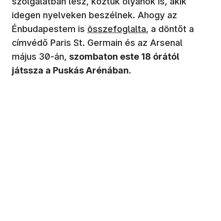
szolgálatban lesz, köztük olyanok is, akik
idegen nyelveken beszélnek. Ahogy az
Énbudapestem is
összefoglalta
, a döntőt a
címvédő Paris St. Germain és az Arsenal
május 30-án,
szombaton este 18 órától
játssza a Puskás Arénában
.