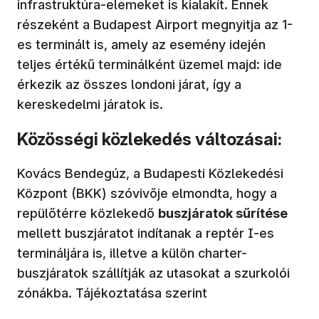
infrastruktúra-elemeket is kialakít. Ennek
részeként a Budapest Airport megnyitja az 1-
es terminált is, amely az esemény idején
teljes értékű terminálként üzemel majd: ide
érkezik az összes londoni járat, így a
kereskedelmi járatok is.
Közösségi közlekedés változásai:
Kovács Bendegúz, a Budapesti Közlekedési
Központ (BKK) szóvivője elmondta, hogy a
repülőtérre közlekedő
buszjáratok sűrítése
mellett buszjáratot indítanak a reptér I-es
termináljára is, illetve a külön charter-
buszjáratok szállítják az utasokat a szurkolói
zónákba. Tájékoztatása szerint