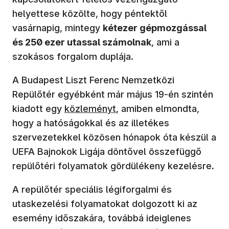
helyettese közölte, hogy péntektől
vasárnapig, mintegy
kétezer gépmozgással
és 250 ezer utassal számolnak
, ami a
szokásos forgalom duplája.
A Budapest Liszt Ferenc Nemzetközi
Repülőtér egyébként már május 19-én szintén
kiadott egy
közleményt
, amiben elmondta,
hogy a hatóságokkal és az illetékes
szervezetekkel közösen hónapok óta készül a
UEFA Bajnokok Ligája döntővel összefüggő
repülőtéri folyamatok gördülékeny kezelésre.
A repülőtér speciális légiforgalmi és
utaskezelési folyamatokat dolgozott ki az
esemény időszakára, továbbá ideiglenes