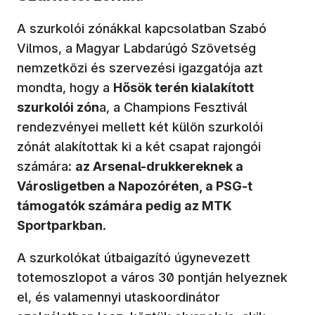
A szurkolói zónákkal kapcsolatban Szabó
Vilmos, a Magyar Labdarúgó Szövetség
nemzetközi és szervezési igazgatója azt
mondta, hogy a
Hősök terén kialakított
szurkolói zón
a, a Champions Fesztivál
rendezvényei mellett két külön szurkolói
zónát alakítottak ki a két csapat rajongói
számára:
az Arsenal-drukkereknek a
Városligetben a Napozóréten, a PSG-t
támogatók számára pedig az MTK
Sportparkban
.
A szurkolókat útbaigazító úgynevezett
totemoszlopot a város 30 pontján helyeznek
el, és valamennyi utaskoordinátor