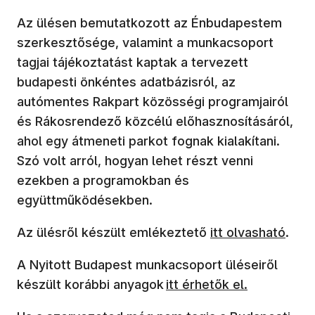
Az ülésen bemutatkozott az Énbudapestem
szerkesztősége, valamint a munkacsoport
tagjai tájékoztatást kaptak a tervezett
budapesti önkéntes adatbázisról, az
autómentes Rakpart közösségi programjairól
és Rákosrendező közcélú előhasznosításáról,
ahol egy átmeneti parkot fognak kialakítani.
Szó volt arról, hogyan lehet részt venni
ezekben a programokban és
együttműködésekben.
(új ablakban nyíl
Az ülésről készült emlékeztető
itt olvasható
.
A Nyitott Budapest munkacsoport üléseiről
(új ablakban nyílik meg)
készült korábbi anyagok
itt érhetők el.