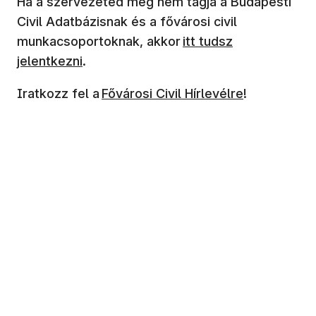
Ha a szervezeted még nem tagja a Budapesti
Civil Adatbázisnak és a fővárosi civil
(új ablakban nyílik me
munkacsoportoknak, akkor
itt tudsz
jelentkezni
.
(új ablakban nyílik meg)
Iratkozz fel a
Fővárosi Civil Hírlevélre
!