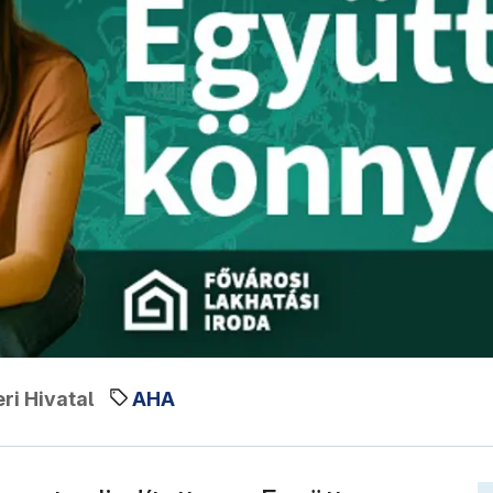
ri Hivatal
AHA