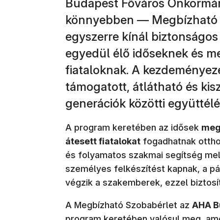
Budapest Főváros Önkormány
könnyebben — Megbízható S
egyszerre kínál biztonságos
egyedül élő időseknek és me
fiataloknak. A kezdeményezé
támogatott, átlátható és kis
generációk közötti együttél
A program keretében az idősek
megb
átesett fiatalokat
fogadhatnak otthon
és folyamatos szakmai segítség melle
személyes felkészítést kapnak, a pár
végzik a szakemberek, ezzel biztosí
A Megbízható Szobabérlet az
AHA Bu
program keretében valósul meg, amel