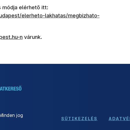
 módja elérhető itt:
budapest/elerheto-lakhatas/megbizhato-
 nyílik meg)
pest.hu-n
várunk.
Minden jog
SÜTIKEZELÉS
ADATVÉ