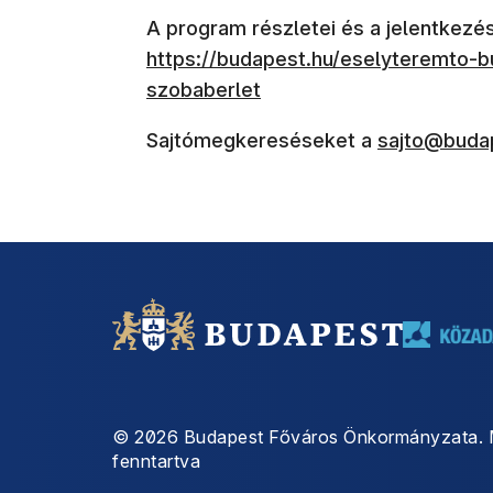
A program részletei és a jelentkezés
(új ablakban nyílik meg)
https://budapest.hu/eselyteremto-
szobaberlet
(új ablakban
Sajtómegkereséseket a
sajto@buda
©
2026
Budapest Főváros Önkormányzata. 
fenntartva