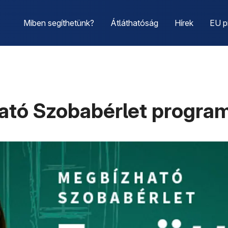
Miben segíthetünk?
Átláthatóság
Hírek
EU p
ható Szobabérlet progr