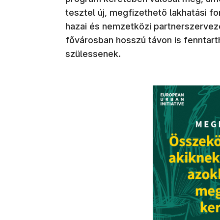
tesztel új, megfizethető lakhatási 
hazai és nemzetközi partnerszervez
fővárosban hosszú távon is fenntart
szülessenek.