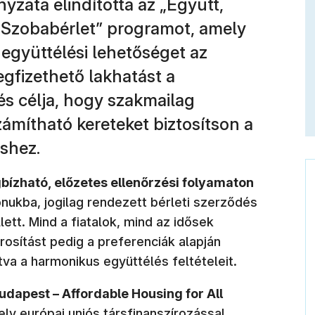
zata elindította az „Együtt,
zobabérlet” programot, amely
 együttélési lehetőséget az
gfizethető lakhatást a
s célja, hogy szakmailag
zámítható kereteket biztosítson a
éshez.
ízható, előzetes ellenőrzési folyamaton
ukba, jogilag rendezett bérleti szerződés
tt. Mind a fiatalok, mind az idősek
osítást pedig a preferenciák alapján
tva a harmonikus együttélés feltételeit.
dapest – Affordable Housing for All
y európai uniós társfinanszírozással