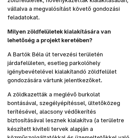
zöldfelületek, növénykazetták kialakításában,
vállalva a megvalósítást követő gondozási
feladatokat.
Milyen zöldfelületek kialakítására van
lehetőség a projekt keretében?
A Bartók Béla út tervezési területén
járdafelületen, esetleg parkolóhely
igénybevételével kialakítandó zöldfelület
gondozására vártunk jelentkezőket.
A zöldkazetták a meglévő burkolat
bontásával, szegélyépítéssel, ültetőközeg
terítésével, alacsony védőkerítés
biztosításával lesznek kialakítva (a területre
készített kiviteli tervek alapján a
közműszolgáltatókkal és üzemeltetőkkel való