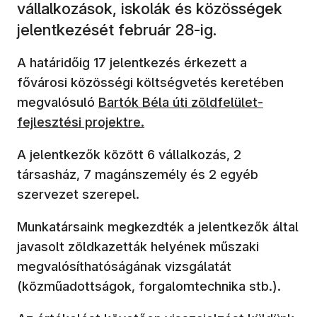
vállalkozások, iskolák és közösségek
jelentkezését február 28-ig.
A határidőig 17 jelentkezés érkezett a
fővárosi közösségi költségvetés keretében
(új ablakban nyílik meg)
megvalósuló
Bartók Béla úti zöldfelület-
fejlesztési projektre.
A jelentkezők között 6 vállalkozás, 2
társasház, 7 magánszemély és 2 egyéb
szervezet szerepel.
Munkatársaink megkezdték a jelentkezők által
javasolt zöldkazetták helyének műszaki
megvalósíthatóságának vizsgálatát
(közműadottságok, forgalomtechnika stb.).