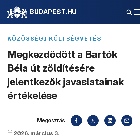
BUDAPEST.HU
KÖZÖSSÉGI KÖLTSÉGVETÉS
Megkezdődött a Bartók
Béla út zöldítésére
jelentkezők javaslatainak
értékelése
Megosztás
2026. március 3.