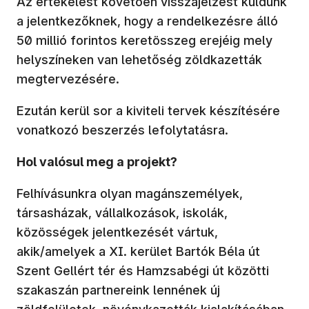
Az értékelést követően visszajelzést küldünk
a jelentkezőknek, hogy a rendelkezésre álló
50 millió forintos keretösszeg erejéig mely
helyszíneken van lehetőség zöldkazetták
megtervezésére.
Ezután kerül sor a kiviteli tervek készítésére
vonatkozó beszerzés lefolytatásra.
Hol valósul meg a projekt?
Felhívásunkra olyan magánszemélyek,
társasházak, vállalkozások, iskolák,
közösségek jelentkezését vártuk,
akik/amelyek a XI. kerület Bartók Béla út
Szent Gellért tér és Hamzsabégi út közötti
szakaszán partnereink lennének új