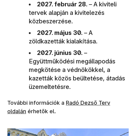
2027. február 28.
– A kiviteli
tervek alapján a kivitelezés
közbeszerzése.
2027. május 30.
– A
zöldkazetták kialakítása.
2027. június 30.
–
Együttműködési megállapodás
megkötése a védnökökkel, a
kazetták közös beültetése, átadás
üzemeltetésre.
(új ablakban nyílik meg)
További információk a
Radó Dezső Terv
oldalán
érhetők el.