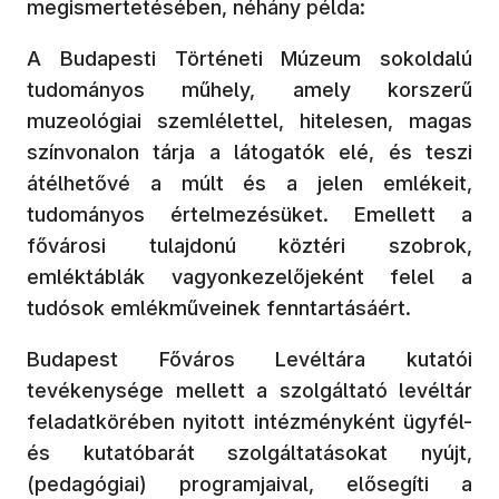
megismertetésében, néhány példa:
A Budapesti Történeti Múzeum sokoldalú
tudományos műhely, amely korszerű
muzeológiai szemlélettel, hitelesen, magas
színvonalon tárja a látogatók elé, és teszi
átélhetővé a múlt és a jelen emlékeit,
tudományos értelmezésüket. Emellett a
fővárosi tulajdonú köztéri szobrok,
emléktáblák vagyonkezelőjeként felel a
tudósok emlékműveinek fenntartásáért.
Budapest Főváros Levéltára kutatói
tevékenysége mellett a szolgáltató levéltár
feladatkörében nyitott intézményként ügyfél-
és kutatóbarát szolgáltatásokat nyújt,
(pedagógiai) programjaival, elősegíti a