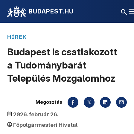
BUDAPEST.HU
HÍREK
Budapest is csatlakozott
a Tudománybarát
Település Mozgalomhoz
Megosztás
2026. február 26.
Főpolgármesteri Hivatal