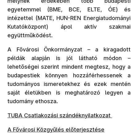
melynek érdekében több budapesti
egyetemmel (BME, BCE, ELTE, ÓE) és
intézettel (MATE, HUN-REN Energiatudományi
Kutatóközpont) ápol aktív szakmai
együttműködést.
A Fővárosi Önkormányzat – a kiragadott
példák alapján is jól látható módon –
lehetőségei szerint mindent megtesz, hogy a
budapestiek könnyen hozzáférhessenek a
tudományos ismeretekhez és ezek mentén
saját életükben is meghatározó legyen a
tudomány ethosza.
(új ablakban nyílik meg)
TUBA Csatlakozási szándéknyilatkozat
(új ablakban nyílik meg)
A Fővárosi Közgyűlés előterjesztése