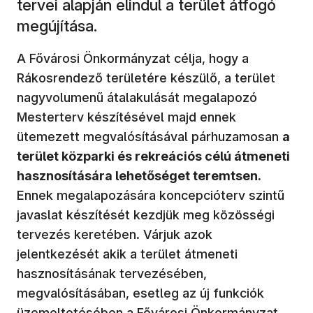
tervei alapján elindul a terület átfogó
megújítása.
A Fővárosi Önkormányzat célja, hogy a
Rákosrendező területére készülő, a terület
nagyvolumenű átalakulását megalapozó
Mesterterv készítésével majd ennek
ütemezett megvalósításával párhuzamosan
a
terület közparki és rekreációs célú átmeneti
hasznosítására lehetőséget teremtsen.
Ennek megalapozására koncepcióterv szintű
javaslat készítését kezdjük meg közösségi
tervezés keretében. Várjuk azok
jelentkezését akik a terület átmeneti
hasznosításának tervezésében,
megvalósításában, esetleg az új funkciók
üzemeltetésében a Fővárosi Önkormányzat