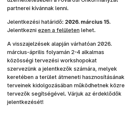
partnerei kívánnak lenni.
Jelentkezési határidő:
2026. március 15.
(új ablakban nyílik meg)
Jelentkezni
ezen a felületen
lehet.
A visszajelzések alapján várhatóan 2026.
március-április folyamán 2-4 alkalmas
közösségi tervezési workshopokat
szervezünk a jelentkezők számára, melyek
keretében a terület átmeneti hasznosításának
terveinek kidolgozásában működhetnek közre
tervezők segítségével. Várjuk az érdeklődők
jelentkezését!