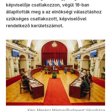
képviselője csatlakozzon, végül 18-ban
állapították meg a az elnökségi választáshoz
szükséges csatlakozott, képviselővel
rendelkező kerületszámot.
Kép: Merész Márton/Budapest Városháza