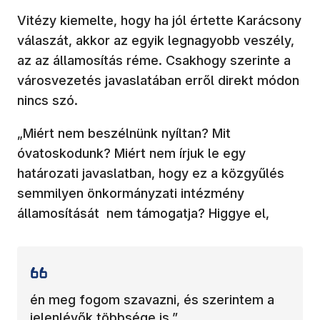
Vitézy kiemelte, hogy ha jól értette Karácsony
válaszát, akkor az egyik legnagyobb veszély,
az az államosítás réme. Csakhogy szerinte a
városvezetés javaslatában erről direkt módon
nincs szó.
„Miért nem beszélnünk nyíltan? Mit
óvatoskodunk? Miért nem írjuk le egy
határozati javaslatban, hogy ez a közgyűlés
semmilyen önkormányzati intézmény
államosítását nem támogatja? Higgye el,
én meg fogom szavazni, és szerintem a
jelenlévők többsége is.”