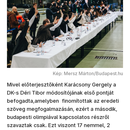
Kép: Mersz Márton/Budapest.hu
Mivel előterjesztőként Karácsony Gergely a
DK-s Déri Tibor módosítójának első pontját
befogadta,amelyben finomítottak az eredeti
szöveg megfogalmazásán, ezért a második,
budapesti olimpiával kapcsolatos részről
szavaztak csak. Ezt viszont 17 nemmel, 2