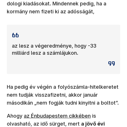
dologi kiadásokat. Mindennek pedig, ha a
kormány nem fizeti ki az adósságát,
az lesz a végeredménye, hogy -33
milliárd lesz a számlájukon.
Ha pedig év végén a folyószámla-hitelkeretet
nem tudják visszafizetni, akkor január
másodikán „nem fogják tudni kinyitni a boltot”.
(új ablakban nyílik meg)
Ahogy
az Énbudapestem cikkében
is
olvasható, az idő sürget, mert
a jövő
évi