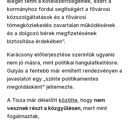
eleget tenni a kötelezettségeinek, ezért a
kormányhoz fordul segítségért a fővárosi
közszolgáltatások és a fővárosi
tömegközlekedés zavartalan működésének
és a dolgozó bérek megfizetésének
biztosítása érdekében”.
Karácsony előterjesztése szerintük ugyanis
nem jó másra, mint politikai hangulatkeltésre.
Gulyás a fentebb már említett rendezvényen a
javaslatot egy „szinte politikamentes
megoldásként" jellemezte.
A Tisza már délelőtt
közölte
, hogy
nem
vesznek részt a közgyűlésen,
mert mint
fogalmaztak,