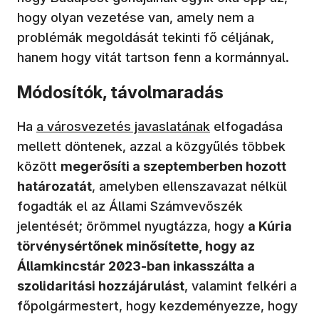
hogy olyan vezetése van, amely nem a
problémák megoldását tekinti fő céljának,
hanem hogy vitát tartson fenn a kormánnyal.
Módosítók, távolmaradás
Ha
a városvezetés javaslatának
elfogadása
mellett döntenek, azzal a közgyűlés többek
között
megerősíti a szeptemberben hozott
határozatát
, amelyben ellenszavazat nélkül
fogadták el az Állami Számvevőszék
jelentését; örömmel nyugtázza, hogy
a Kúria
törvénysértőnek minősítette, hogy az
Államkincstár 2023-ban inkasszálta a
szolidaritási hozzájárulást
, valamint felkéri a
főpolgármestert, hogy kezdeményezze, hogy