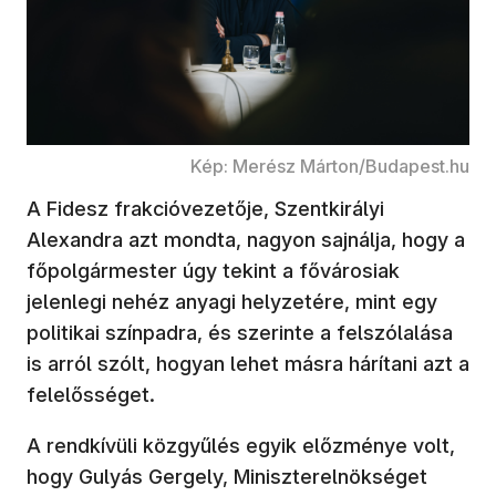
Kép: Merész Márton/Budapest.hu
A Fidesz frakcióvezetője, Szentkirályi
Alexandra azt mondta, nagyon sajnálja, hogy a
főpolgármester úgy tekint a fővárosiak
jelenlegi nehéz anyagi helyzetére, mint egy
politikai színpadra, és szerinte a felszólalása
is arról szólt, hogyan lehet másra hárítani azt a
felelősséget.
A rendkívüli közgyűlés egyik előzménye volt,
hogy Gulyás Gergely, Miniszterelnökséget