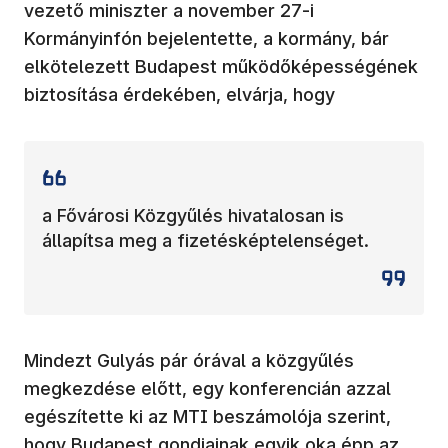
vezető miniszter a november 27-i
Kormányinfón bejelentette, a kormány, bár
elkötelezett Budapest működőképességének
biztosítása érdekében, elvárja, hogy
a Fővárosi Közgyűlés hivatalosan is
állapítsa meg a fizetésképtelenséget.
Mindezt Gulyás pár órával a közgyűlés
megkezdése előtt, egy konferencián azzal
egészítette ki az MTI beszámolója szerint,
hogy Budapest gondjainak egyik oka épp az,