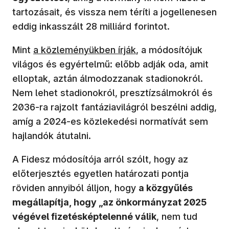
tartozásait, és vissza nem téríti a jogellenesen
eddig inkasszált 28 milliárd forintot.
Mint
a közleményükben írják
, a módosítójuk
világos és egyértelmű: előbb adják oda, amit
elloptak, aztán álmodozzanak stadionokról.
Nem lehet stadionokról, presztízsálmokról és
2036-ra rajzolt fantáziavilágról beszélni addig,
amíg a 2024-es közlekedési normatívát sem
hajlandók átutalni.
A Fidesz módosítója arról szólt, hogy az
előterjesztés egyetlen határozati pontja
röviden annyiból álljon, hogy
a közgyűlés
megállapítja, hogy „az önkormányzat 2025
végével fizetésképtelenné válik
, nem tud