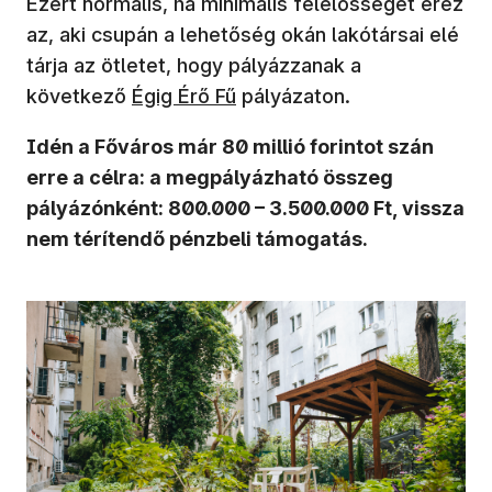
Ezért normális, ha minimális felelősséget érez
az, aki csupán a lehetőség okán lakótársai elé
tárja az ötletet, hogy pályázzanak a
(új ablakban nyílik meg)
következő
Égig Érő Fű
pályázaton.
Idén a Főváros már 80 millió forintot szán
erre a célra: a megpályázható összeg
pályázónként: 800.000 – 3.500.000 Ft, vissza
nem térítendő pénzbeli támogatás.