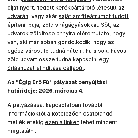
díjat nyert,
fedett kerékpártároló létesült az
udvarán
, vagy akár
saját amfiteátrumot tudott
építeni, buja, zöld virágágyásokkal
. Sőt, az
udvarok zöldítése annyira előremutató, hogy
van, aki már abban gondolkodik, hogy az
egész várost le tudná hűteni, ha
a sok, hűvös
zöld udvart össze tudná kapcsolni egy
óriáshuzat elindítása céljából
.
Az "Égig Érő Fű" pályázat benyújtási
határideje: 2026. március 4.
A pályázással kapcsolatban további
információktól a kötelezően csatolandó
mellékletekig
ezen a linken
lehet mindent
megtalálni.