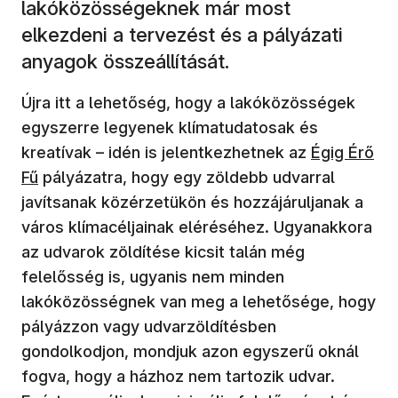
lakóközösségeknek már most
elkezdeni a tervezést és a pályázati
anyagok összeállítását.
Újra itt a lehetőség, hogy a lakóközösségek
egyszerre legyenek klímatudatosak és
(új ablakba
kreatívak – idén is jelentkezhetnek az
Égig Érő
Fű
pályázatra, hogy egy zöldebb udvarral
javítsanak közérzetükön és hozzájáruljanak a
város klímacéljainak eléréséhez. Ugyanakkora
az udvarok zöldítése kicsit talán még
felelősség is, ugyanis nem minden
lakóközösségnek van meg a lehetősége, hogy
pályázzon vagy udvarzöldítésben
gondolkodjon, mondjuk azon egyszerű oknál
fogva, hogy a házhoz nem tartozik udvar.