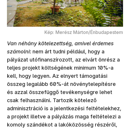
Kép: Merész Márton/Énbudapestem
Van néhány kötelezettség, amivel érdemes
számolni
: nem árt tudni például, hogy a
pályázat utófinanszírozott, az elvárt önrész a
teljes projekt költségének minimum 10%-a
kell, hogy legyen. Az elnyert támogatási
összeg legalább 60%-át növénytelepítésre
és azzal összefüggő tevékenységre lehet
csak felhasználni. Tartozik kötelező
adminisztráció is a jelentkezési feltételekhez,
a projekt illetve a pályázás maga feltételezi a
komoly szándékot a lakóközösség részéről,