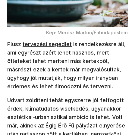
Kép: Merész Márton/Énbudapestem
Plusz
tervezési segédlet
is rendelkezésre áll,
ami egyrészt azért lehet hasznos, mert
ötleteket lehet meríteni más kertekből,
másrészt ezek a kertek már megvalósultak,
úgyhogy jól mutatják, hogy milyen irányban
érdemes és lehet álmodozni és tervezni.
Udvart zöldíteni tehát egyszerre jól felfogott
érdek, klímatudatos viselkedés, ugyanakkor
esztétikai-urbanisztikai ambíció is lehet. Volt
már, akinek az Égig Érő Fű pályázat elnyerése
után
patisszon nőtt a kertjében
, nemzetközi