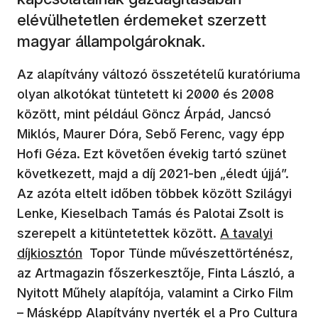
elévülhetetlen érdemeket szerzett
magyar állampolgároknak.
Az alapítvány változó összetételű kuratóriuma
olyan alkotókat tüntetett ki 2000 és 2008
között, mint például Göncz Árpád, Jancsó
Miklós, Maurer Dóra, Sebő Ferenc, vagy épp
Hofi Géza. Ezt követően évekig tartó szünet
következett, majd a díj 2021-ben „éledt újjá”.
Az azóta eltelt időben többek között Szilágyi
Lenke, Kieselbach Tamás és Palotai Zsolt is
szerepelt a kitüntetettek között.
A tavalyi
díjkiosztón
Topor Tünde művészettörténész,
az Artmagazin főszerkesztője, Finta László, a
Nyitott Műhely alapítója, valamint a Cirko Film
– Másképp Alapítvány nyerték el a Pro Cultura