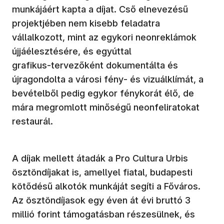
munkájáért kapta a díjat. Cső elnevezésű
projektjében nem kisebb feladatra
vállalkozott, mint az egykori neonreklámok
újjáélesztésére, és egyúttal
grafikus‑tervezőként dokumentálta és
újragondolta a városi fény‑ és vizuálklímát, a
bevételből pedig egykor fénykorát élő, de
mára megromlott minőségű neonfeliratokat
restaurál.
A díjak mellett átadák a Pro Cultura Urbis
ösztöndíjakat is, amellyel fiatal, budapesti
kötődésű alkotók munkáját segíti a Főváros.
Az ösztöndíjasok egy éven át évi bruttó 3
millió forint támogatásban részesülnek, és