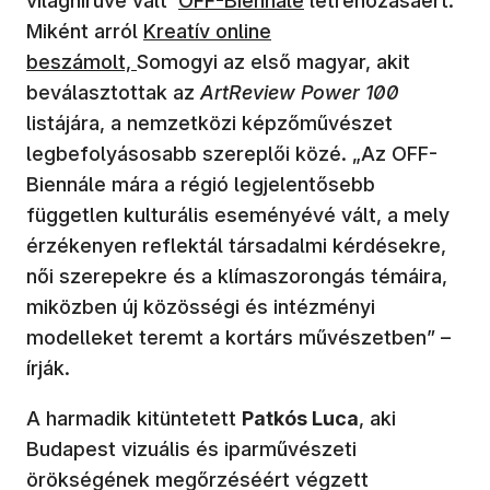
világhírűvé vált
OFF-Biennále
létrehozásáért.
Miként arról
Kreatív online
beszámolt,
Somogyi az első magyar, akit
beválasztottak az
ArtReview Power 100
listájára, a nemzetközi képzőművészet
legbefolyásosabb szereplői közé. „Az OFF-
Biennále mára a régió legjelentősebb
független kulturális eseményévé vált, a mely
érzékenyen reflektál társadalmi kérdésekre,
női szerepekre és a klímaszorongás témáira,
miközben új közösségi és intézményi
modelleket teremt a kortárs művészetben” –
írják.
A harmadik kitüntetett
Patkós Luca
, aki
Budapest vizuális és iparművészeti
örökségének megőrzéséért végzett