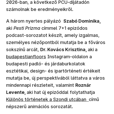
2026-ban, a következő PCU-díjátadón
számolnak be eredményeikről.
A három nyertes pályázó
Szabó Dominika,
aki
Pesti Prizma
címmel 7+1 epizódos
podcast-sorozatot készít, amely izgalmas,
személyes nézőpontból mutatja be a főváros
(új abl
sokszínű arcát,
Dr. Kovács Krisztina,
aki
a
budapestianfloors
Instagram-oldalon a
budapesti padló- és járdaburkolatok
esztétikai, design- és ipartörténeti értékeit
mutatja be, új perspektívából láttatva a város
mindennapi részleteit, valamint
Roznár
(új abla
Levente,
aki hat új epizóddal folytathatja
Különös történetek a Szondi utcában
című
népszerű animációs sorozatát.