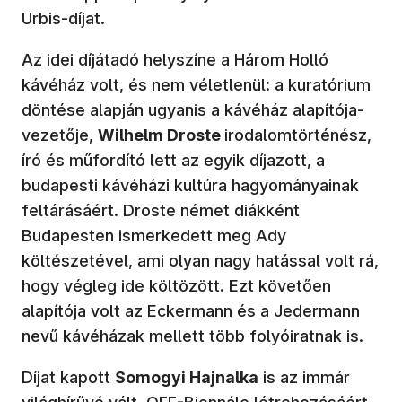
Urbis-díjat.
Az idei díjátadó helyszíne a Három Holló
kávéház volt, és nem véletlenül: a kuratórium
döntése alapján ugyanis a kávéház alapítója-
vezetője,
Wilhelm Droste
irodalomtörténész,
író és műfordító lett az egyik díjazott, a
budapesti kávéházi kultúra hagyományainak
feltárásáért. Droste német diákként
Budapesten ismerkedett meg Ady
költészetével, ami olyan nagy hatással volt rá,
hogy végleg ide költözött. Ezt követően
alapítója volt az Eckermann és a Jedermann
nevű kávéházak mellett több folyóiratnak is.
Díjat kapott
Somogyi Hajnalka
is az immár