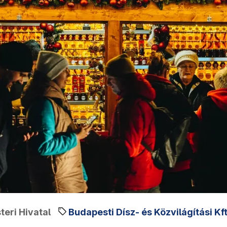
eri Hivatal
Budapesti Dísz- és Közvilágítási Kft