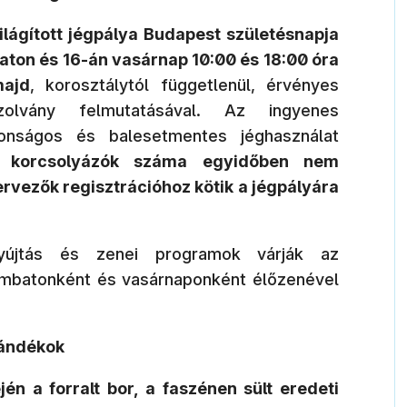
világított jégpálya Budapest születésnapja
ton és 16-án vasárnap 10:00 és 18:00 óra
majd
, korosztálytól függetlenül, érvényes
zolvány felmutatásával. Az ingyenes
tonságos és balesetmentes jéghasználat
 korcsolyázók száma egyidőben nem
ervezők regisztrációhoz kötik a jégpályára
yújtás és zenei programok várják az
ombatonként és vasárnaponként élőzenével
jándékok
én a forralt bor, a faszénen sült eredeti