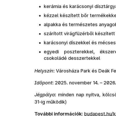
kerámia és karácsonyi dísztárgy
kézzel készített bőr termékekke
alpakka és természetes anyago
szárított virágfüzérből készítet
karácsonyi díszekkel és mécsest
egyedi poszterekkel, ékszer
csokoládé desszertekkel
Helyszín
: Városháza Park és Deák F
Időpont
: 2025. november 14. – 2026.
Jégpálya
: minden nap nyitva, kölc
31-ig működik)
További információk:
budapest.hu/