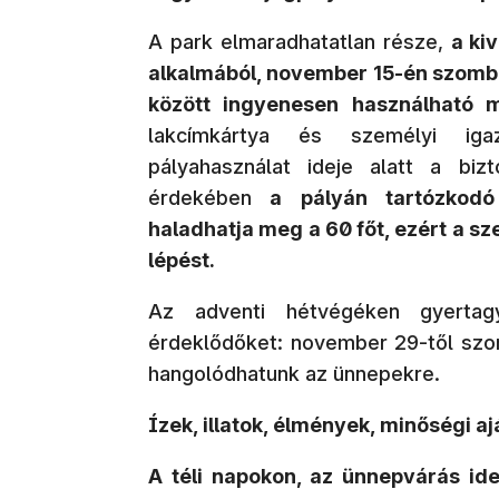
A park elmaradhatatlan része,
a ki
alkalmából, november 15-én szomba
között ingyenesen használható 
lakcímkártya és személyi iga
pályahasználat ideje alatt a biz
érdekében
a pályán tartózkodó
haladhatja meg a 60 főt, ezért a sz
lépést.
Az adventi hétvégéken gyertag
érdeklődőket: november 29-től sz
hangolódhatunk az ünnepekre.
Ízek, illatok, élmények, minőségi a
A téli napokon, az ünnepvárás idej