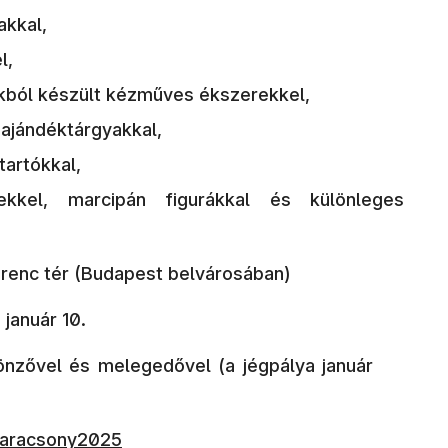
akkal,
l,
kból készült kézműves ékszerekkel,
t ajándéktárgyakkal,
artókkal,
ekkel, marcipán figurákkal és különleges
erenc tér (Budapest belvárosában)
 január 10.
sönzővel és melegedővel (a jégpálya január
karacsony2025