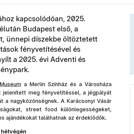
jához kapcsolódóan, 2025.
lután Budapest első, a
t, ünnepi díszekbe öltöztetett
tások fényvetítésével és
lt a 2025. évi Adventi és
ménypark.
an nyílik meg)
t Museum
a Merlin Színház és a Városháza
jelenített meg fényvetítéssel, a jégpályát
át a nagyközönségnek. A Karácsonyi Vásár
omságokat, street food különlegességeket,
es ajándékokat találhatnak az érdeklődők.
i hétvégén