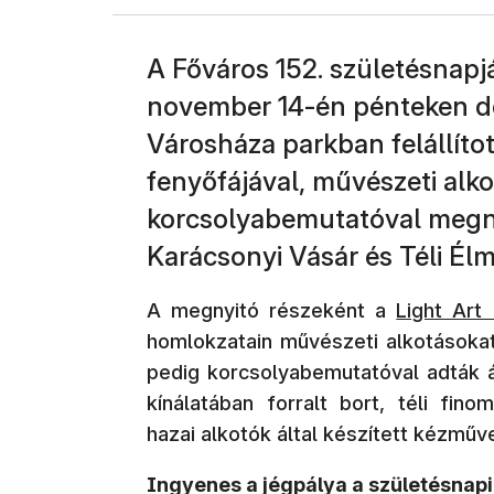
A Főváros 152. születésnap
november 14-én pénteken dé
Városháza parkban felállítot
fenyőfájával, művészeti alko
korcsolyabemutatóval megnyí
Karácsonyi Vásár és Téli Él
(új ablakb
A megnyitó részeként a
Light Ar
homlokzatain művészeti alkotásokat 
pedig korcsolyabemutatóval adták 
kínálatában forralt bort, téli fin
hazai alkotók által készített kézműv
Ingyenes a jégpálya a születésnap