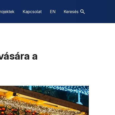
rojektek
Kapcsolat
EN
Keresés
vására a