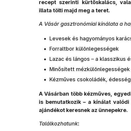
recept szerinti kürtőskalács, va
illata tölti majd meg a teret.
A Vásár gasztronómiai kínálata a h
Levesek és hagyományos karács
Forraltbor különlegességek
Lazac és lángos – a klasszikus é
Minősített mézkülönlegességek
Kézműves csokoládék, édesség
A Vásárban több kézműves, egyedi
is bemutatkozik – a kínálat valód
ajándékot keresnek az ünnepekre.
Találkozhatunk
: