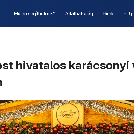
Miben segíthetünk?
Átláthatóság
Hírek
EU p
t hivatalos karácsonyi 
n