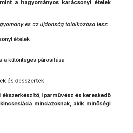
lamint a hagyományos karácsonyi ételek
agyomány és az újdonság találkozása lesz
:
onyi ételek
s a különleges párosítása
ek és desszertek
 ékszerkészítő, iparművész és kereskedő
i kincsesláda mindazoknak, akik minőségi