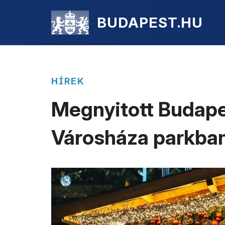
BUDAPEST.HU
HÍREK
Megnyitott Budapes
Városháza parkba