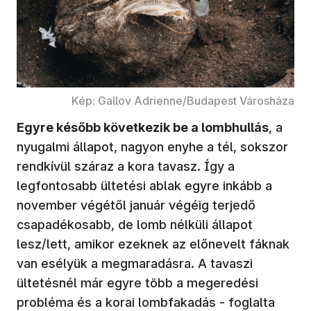
Kép: Gallov Adrienne/Budapest Városháza
Egyre később következik be a lombhullás
, a
nyugalmi állapot, nagyon enyhe a tél, sokszor
rendkívül száraz a kora tavasz. Így a
legfontosabb ültetési ablak egyre inkább a
november végétől január végéig terjedő
csapadékosabb, de lomb nélküli állapot
lesz/lett, amikor ezeknek az előnevelt fáknak
van esélyük a megmaradásra. A tavaszi
ültetésnél már egyre több a megeredési
probléma és a korai lombfakadás - foglalta