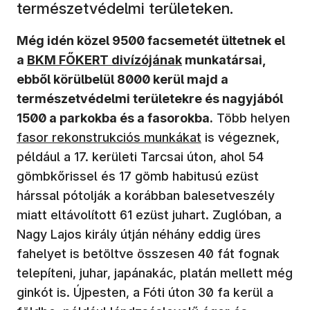
természetvédelmi területeken.
Még idén közel 9500 facsemetét ültetnek el
(új ablakban nyílik meg)
a
BKM FŐKERT divízójának
munkatársai,
ebből körülbelül 8000 kerül majd a
természetvédelmi területekre és nagyjából
1500 a parkokba és a fasorokba.
Több helyen
fasor rekonstrukciós munkákat
is végeznek,
például a 17. kerületi Tarcsai úton, ahol 54
gömbkőrissel és 17 gömb habitusú ezüst
hárssal pótolják a korábban balesetveszély
miatt eltávolított 61 ezüst juhart. Zuglóban, a
Nagy Lajos király útján néhány eddig üres
fahelyet is betöltve összesen 40 fát fognak
telepíteni, juhar, japánakác, platán mellett még
ginkót is. Újpesten, a Fóti úton 30 fa kerül a