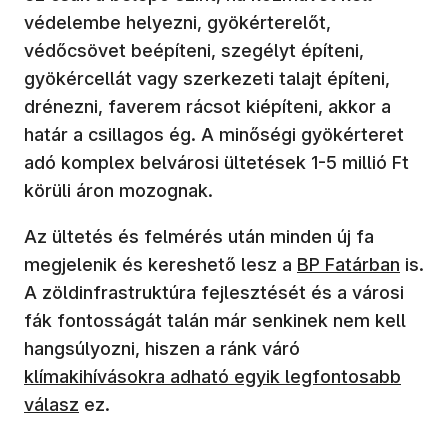
védelembe helyezni, gyökérterelőt,
védőcsövet beépíteni, szegélyt építeni,
gyökércellát vagy szerkezeti talajt építeni,
drénezni, faverem rácsot kiépíteni, akkor a
határ a csillagos ég. A minőségi gyökérteret
adó komplex belvárosi ültetések 1-5 millió Ft
körüli áron mozognak.
Az ültetés és felmérés után minden új fa
megjelenik és kereshető lesz a
BP Fatárban
is.
A zöldinfrastruktúra fejlesztését és a városi
fák fontosságát talán már senkinek nem kell
hangsúlyozni, hiszen a ránk váró
klímakihívásokra adható egyik legfontosabb
válasz
ez.