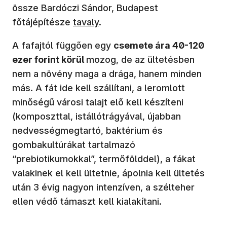
össze Bardóczi Sándor, Budapest
főtájépítésze
tavaly
.
A fafajtól függően egy
csemete ára 40-120
ezer forint körül
mozog, de az ültetésben
nem a növény maga a drága, hanem minden
más. A fát ide kell szállítani, a leromlott
minőségű városi talajt elő kell készíteni
(komposzttal, istállótrágyával, újabban
nedvességmegtartó, baktérium és
gombakultúrákat tartalmazó
“prebiotikumokkal”, termőfölddel), a fákat
valakinek el kell ültetnie, ápolnia kell ültetés
után 3 évig nagyon intenzíven, a szélteher
ellen védő támaszt kell kialakítani.