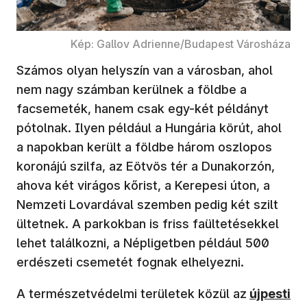
Kép: Gallov Adrienne/Budapest Városháza
Számos olyan helyszín van a városban, ahol
nem nagy számban kerülnek a földbe a
facsemeték, hanem csak egy-két példányt
pótolnak. Ilyen például a Hungária körút, ahol
a napokban került a földbe három oszlopos
koronájú szilfa, az Eötvös tér a Dunakorzón,
ahova két virágos kőrist, a Kerepesi úton, a
Nemzeti Lovardával szemben pedig két szilt
ültetnek. A parkokban is friss faültetésekkel
lehet találkozni, a Népligetben például 500
erdészeti csemetét fognak elhelyezni.
A természetvédelmi területek közül az
újpesti