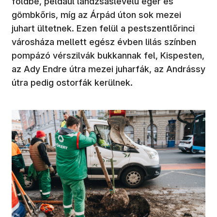
földbe, például lándzsáslevelű éger és
gömbkőris, míg az Árpád úton sok mezei
juhart ültetnek. Ezen felül a pestszentlőrinci
városháza mellett egész évben lilás színben
pompázó vérszilvák bukkannak fel, Kispesten,
az Ady Endre útra mezei juharfák, az Andrássy
útra pedig ostorfák kerülnek.