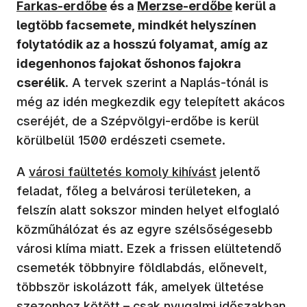
Farkas-erdőbe
és a
Merzse-erdőbe
kerül a
legtöbb facsemete, mindkét helyszínen
folytatódik az a hosszú folyamat, amíg az
idegenhonos fajokat őshonos fajokra
cserélik
. A tervek szerint a Naplás-tónál is
még az idén megkezdik egy telepített akácos
cseréjét, de a Szépvölgyi-erdőbe is kerül
körülbelül 1500 erdészeti csemete.
A
városi faültetés komoly kihívást
jelentő
feladat, főleg a belvárosi területeken, a
felszín alatt sokszor minden helyet elfoglaló
közműhálózat és az egyre szélsőségesebb
városi klíma miatt. Ezek a frissen elültetendő
csemeték többnyire földlabdás, előnevelt,
többször iskolázott fák, amelyek ültetése
szezonhoz kötött – csak nyugalmi időszakban