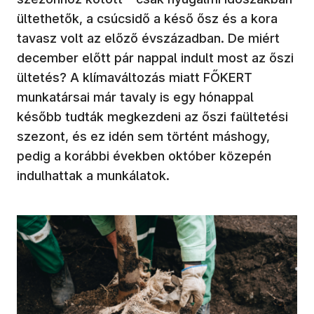
ültethetők, a csúcsidő a késő ősz és a kora
tavasz volt az előző évszázadban. De miért
december előtt pár nappal indult most az őszi
ültetés? A klímaváltozás miatt FŐKERT
munkatársai már tavaly is egy hónappal
később tudták megkezdeni az őszi faültetési
szezont, és ez idén sem történt máshogy,
pedig a korábbi években október közepén
indulhattak a munkálatok.