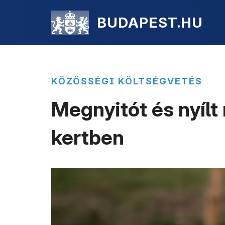
BUDAPEST.HU
KÖZÖSSÉGI KÖLTSÉGVETÉS
Megnyitót és nyílt
kertben