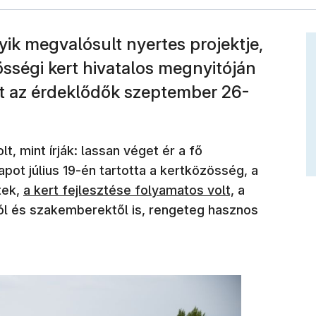
yik megvalósult nyertes projektje,
sségi kert hivatalos megnyitóján
zt az érdeklődők szeptember 26-
t, mint írják: lassan véget ér a fő
ot július 19-én tartotta a kertközösség, a
(új ablakban nyílik meg)
tek,
a kert fejlesztése folyamatos volt,
a
ól és szakemberektől is, rengeteg hasznos