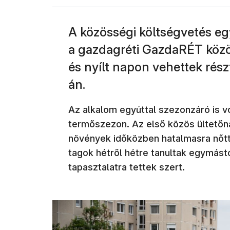
A közösségi költségvetés eg
a gazdagréti GazdaRÉT közö
és nyílt napon vehettek rés
án.
Az alkalom egyúttal szezonzáró is vol
termőszezon. Az első közös ültetőnap
növények időközben hatalmasra nőt
tagok hétről hétre tanultak egymást
tapasztalatra tettek szert.