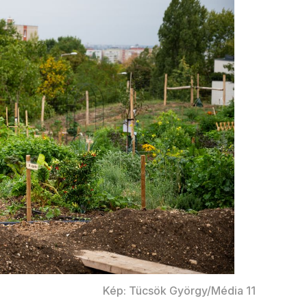
Kép: Tücsök György/Média 11