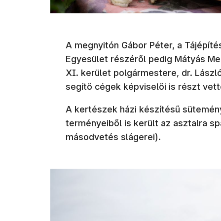
A megnyitón Gábor Péter, a Tájépít
Egyesület részéről pedig Mátyás Mel
XI. kerület polgármestere, dr. Lász
segítő cégek képviselői is részt ve
A kertészek házi készítésű sütemény
terményeiből is került az asztalra sp
másodvetés slágerei).