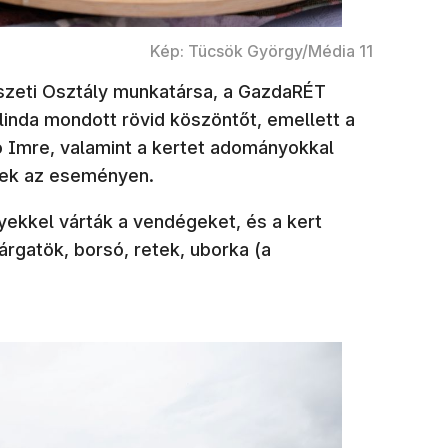
Kép: Tücsök György/Média 11
észeti Osztály munkatársa, a GazdaRÉT
inda mondott rövid köszöntőt, emellett a
ló Imre, valamint a kertet adományokkal
ttek az eseményen.
ekkel várták a vendégeket, és a kert
árgatök, borsó, retek, uborka (a