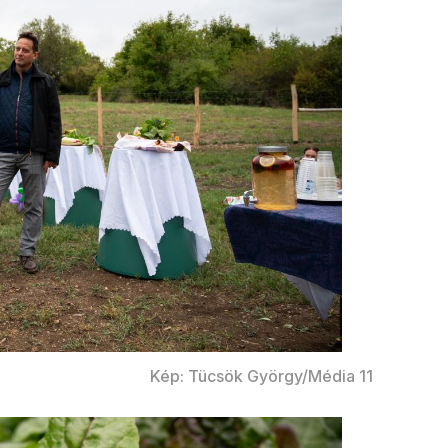
Kép: Tücsök György/Média 11