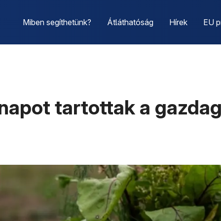
Miben segíthetünk?
Átláthatóság
Hírek
EU p
 napot tartottak a gazda