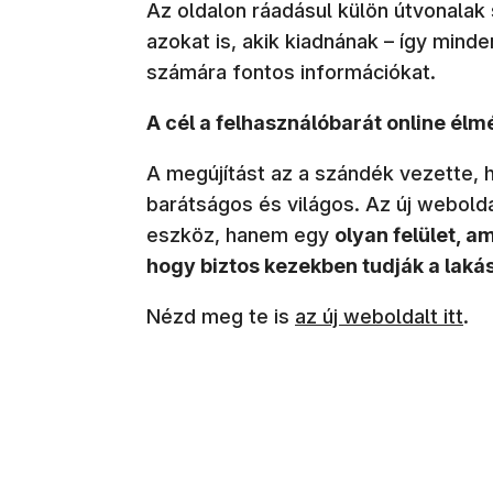
Az oldalon ráadásul külön útvonalak 
azokat is, akik kiadnának – így minden
számára fontos információkat.
A cél a felhasználóbarát online élm
A megújítást az a szándék vezette, h
barátságos és világos. Az új webolda
eszköz, hanem egy
olyan felület, a
hogy biztos kezekben tudják a laká
Nézd meg te is
az új weboldalt itt
.