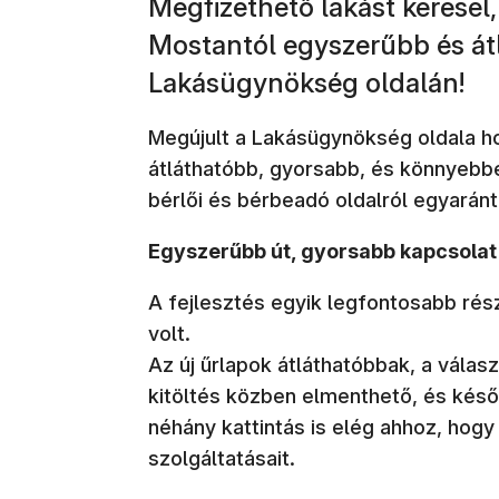
Megfizethető lakást keresel
Mostantól egyszerűbb és átl
Lakásügynökség oldalán!
Megújult a Lakásügynökség oldala h
átláthatóbb, gyorsabb, és könnyebbe
bérlői és bérbeadó oldalról egyaránt
Egyszerűbb út, gyorsabb kapcsolat
A fejlesztés egyik legfontosabb rés
volt.
Az új űrlapok átláthatóbbak, a válas
kitöltés közben elmenthető, és késő
néhány kattintás is elég ahhoz, hogy
szolgáltatásait.