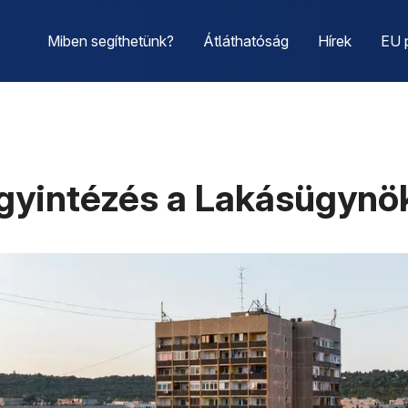
Miben segíthetünk?
Átláthatóság
Hírek
EU 
ügyintézés a Lakásügynö