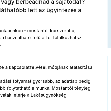
, vagy bérbeadnád a sajátodat?
áthatóbb lett az ügyintézés a
onlapunkon - mostantól korszerűbb,
n használható felülettel találkozhatsz
.
ze a kapcsolatfelvétel módjának átalakítása
zadási folyamat gyorsabb, az adatlap pedig
bb folytatható a munka. Mostantól tényleg
 valaki elérje a Lakásügynökség