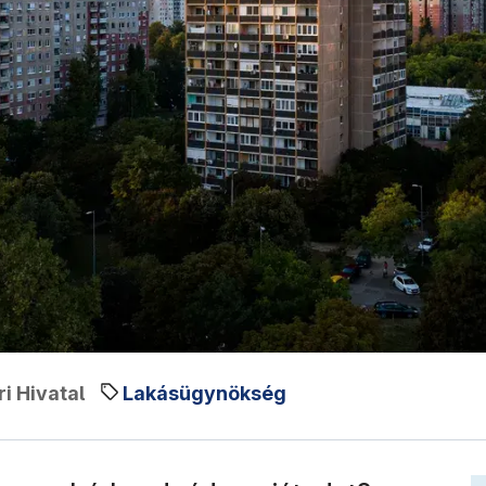
i Hivatal
Lakásügynökség