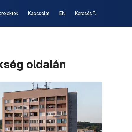
projektek
Kapcsolat
EN
Keresés
kség oldalán